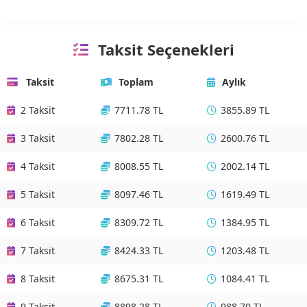
Taksit Seçenekleri
Taksit
Toplam
Aylık
2 Taksit
7711.78 TL
3855.89 TL
3 Taksit
7802.28 TL
2600.76 TL
4 Taksit
8008.55 TL
2002.14 TL
5 Taksit
8097.46 TL
1619.49 TL
6 Taksit
8309.72 TL
1384.95 TL
7 Taksit
8424.33 TL
1203.48 TL
8 Taksit
8675.31 TL
1084.41 TL
9 Taksit
8898.28 TL
988.70 TL