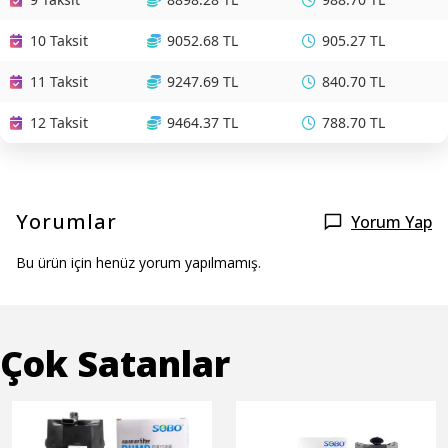
10 Taksit
9052.68 TL
905.27 TL
11 Taksit
9247.69 TL
840.70 TL
12 Taksit
9464.37 TL
788.70 TL
Yorumlar
Yorum Yap
Bu ürün için henüz yorum yapılmamış.
Çok Satanlar