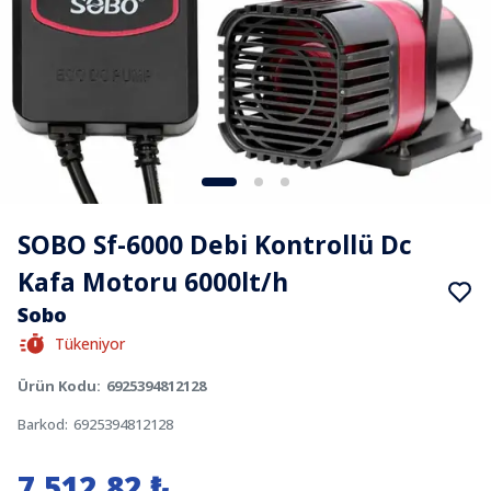
SOBO Sf-6000 Debi Kontrollü Dc
Kafa Motoru 6000lt/h
Sobo
Tükeniyor
Ürün Kodu
:
6925394812128
Barkod
:
6925394812128
7.512,82 ₺