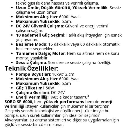
teknolojisi ile daha hassas ve verimli çalışma.
Uzun Ömür, Düşük Gürültü, Yüksek Verimlilik
: Sessiz
çalışma ve uzun ömür.
Maksimum Akış Hızı
: 6000L/saat.
Maksimum Yükseklik
: 5.5m.
DC 24V Güvenli Çalışma
: Güvenli ve enerji verimli
çalışma sağlar.
10 Kademeli Güç Seçimi
: Farklı akış ihtiyaçları için esnek
güç ayarları.
Besleme Modu
: 15 dakikalık veya 60 dakikalık otomatik
besleme seçenekleri.
Tamamen Dalgıç Motor
: Hem su altında hem de kuru
montaj yapılabilir.
Sessiz Çalışma
: Son derece sessiz çalışma özelliği.
Teknik Özellikler:
Pompa Boyutları
: 16x9x12 cm
Maksimum Akış Hızı
: 6000L/saat
Maksimum Yükseklik
: 5.5m
Güç Tüketimi
: 50W
Çalışma Gerilimi
: DC 24V
Enerji Verimliliği
: %65'e kadar tasarruf
SOBO SF-6000
, hem
yüksek performans
hem de
enerji
verimliliği
isteyen kullanıcılar için mükemmel bir tercihtir.
Gelişmiş sensör teknolojisi ve düşük enerji tüketimiyle bu
pompa, uzun süreli kullanımlar için ideal bir seçimdir.
Akvaryumlar, su arıtma sistemleri ve diğer su uygulamaları için
güçlü ve sessiz bir çözüm sunar.