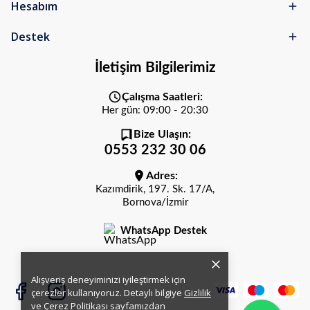
Hesabım
Destek
İletişim Bilgilerimiz
Çalışma Saatleri:
Her gün: 09:00 - 20:30
Bize Ulaşın:
0553 232 30 06
Adres:
Kazımdirik, 197. Sk. 17/A,
Bornova/İzmir
WhatsApp Destek
Alışveriş deneyiminizi iyileştirmek için
çerezler kullanıyoruz. Detaylı bilgiye
Gizlilik
ve Çerez Politikası
sayfamızdan