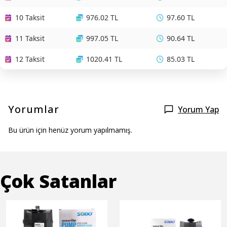
10 Taksit
976.02 TL
97.60 TL
11 Taksit
997.05 TL
90.64 TL
12 Taksit
1020.41 TL
85.03 TL
Yorumlar
Yorum Yap
Bu ürün için henüz yorum yapılmamış.
Çok Satanlar