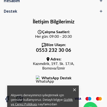
Hesabım
Destek
İletişim Bilgilerimiz
Çalışma Saatleri:
Her gün: 09:00 - 20:30
Bize Ulaşın:
0553 232 30 06
Adres:
Kazımdirik, 197. Sk. 17/A,
Bornova/İzmir
WhatsApp Destek
Alışveriş deneyiminizi iyileştirmek için
çerezler kullanıyoruz. Detaylı bilgiye
Gizlilik
ve Çerez Politikası
sayfamızdan