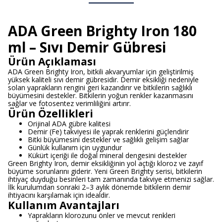
ADA Green Brighty Iron 180
ml – Sıvı Demir Gübresi
Ürün Açıklaması
ADA Green Brighty Iron, bitkili akvaryumlar için geliştirilmiş
yüksek kaliteli sıvı demir gübresidir. Demir eksikliği nedeniyle
solan yaprakların rengini geri kazandırır ve bitkilerin sağlıklı
büyümesini destekler. Bitkilerin yoğun renkler kazanmasını
sağlar ve fotosentez verimliliğini artırır.
Ürün Özellikleri
Orijinal ADA gübre kalitesi
Demir (Fe) takviyesi ile yaprak renklerini güçlendirir
Bitki büyümesini destekler ve sağlıklı gelişim sağlar
Günlük kullanım için uygundur
Kükürt içeriği ile doğal mineral dengesini destekler
Green Brighty Iron, demir eksikliğinin yol açtığı kloroz ve zayıf
büyüme sorunlarını giderir. Yeni Green Brighty serisi, bitkilerin
ihtiyaç duyduğu besinleri tam zamanında takviye etmenizi sağlar.
İlk kurulumdan sonraki 2–3 aylık dönemde bitkilerin demir
ihtiyacını karşılamak için idealdir.
Kullanım Avantajları
Yaprakların klorozunu önler ve mevcut renkleri