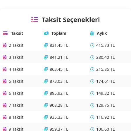
Taksit Seçenekleri
Taksit
Toplam
Aylık
2 Taksit
831.45 TL
415.73 TL
3 Taksit
841.21 TL
280.40 TL
4 Taksit
863.45 TL
215.86 TL
5 Taksit
873.03 TL
174.61 TL
6 Taksit
895.92 TL
149.32 TL
7 Taksit
908.28 TL
129.75 TL
8 Taksit
935.33 TL
116.92 TL
9 Taksit
959.37 TL
106.60 TL