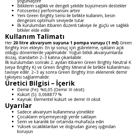
yoğunlaştırır
Bitkilerin sağlıklı ve dengeli şekilde büyümesini destekler
Fotosentez performansını artırır
Yeni Green Brighty Serisi ile birlikte kullanım, besin
dengesini optimum seviyede tutar
İlk kurulumdan itibaren düzenli takviye ile güçlü ve sağlıklı
bitkiler elde edilir
Kullanım Talimatı
Her
20 litre akvaryum suyuna 1 pompa vuruşu (1 ml)
Green
Brighty Iron ekleyin. En iyi sonuç için gübreleme, ışıkların açık
olduğu dönemlerde yapılmalıdır. Yoğun bitkili akvaryumlarda
dozaj, standartın 2–3 katına çıkarılabilir.
İlk kurulumdan sonraki 2. aydan itibaren Green Brighty Neutral K
(veya Brighty K) ve Green Brighty Mineral ile birlikte kullanılması
tavsiye edilir. 2–3 ay sonra Green Brighty Iron eklenerek demir
takviyesi sağlanmalıdır.
Üretici Bilgisi – İçerik
Demir (Fe): %0,05 (Demir III oksit)
Kükürt (S): 0,068877 %
Kaynak: Elementel kükürt ve demir III oksit
Uyarılar
Sadece akvaryum kullanımına yöneliktir
Çocukların erişemeyeceği yerde saklayın
Serin ve karanlık bir ortamda muhafaza edin
Yüksek sıcaklıklardan ve doğrudan güneş ışığından
koruyun