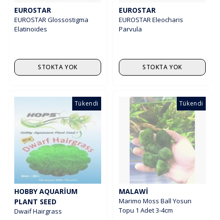
EUROSTAR
EUROSTAR
EUROSTAR Glossostigma
EUROSTAR Eleocharis
Elatinoides
Parvula
STOKTA YOK
STOKTA YOK
Tükendi
Tükendi
HOBBY AQUARIUM
MALAWI
Marimo Moss Ball Yosun
PLANT SEED
Topu 1 Adet 3-4cm
Dwaif Hairgrass