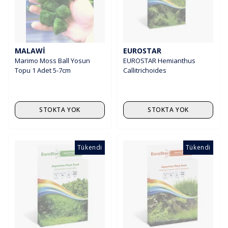
MALAWI
EUROSTAR
Marimo Moss Ball Yosun
EUROSTAR Hemianthus
Topu 1 Adet 5-7cm
Callitrichoides
STOKTA YOK
STOKTA YOK
Tükendi
Tükendi