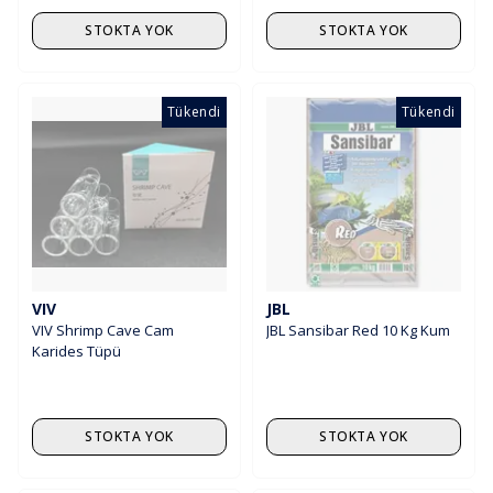
STOKTA YOK
STOKTA YOK
Tükendi
Tükendi
VIV
JBL
VIV Shrimp Cave Cam
JBL Sansibar Red 10 Kg Kum
Karides Tüpü
STOKTA YOK
STOKTA YOK