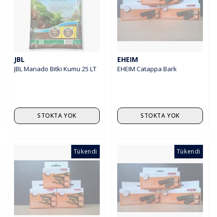
JBL
EHEIM
JBL Manado Bitki Kumu 25 LT
EHEIM Catappa Bark
STOKTA YOK
STOKTA YOK
Tükendi
Tükendi