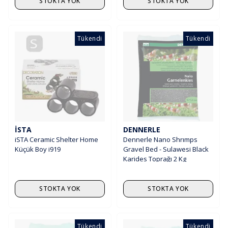
STOKTA YOK
STOKTA YOK
Tükendi
Tükendi
İSTA
DENNERLE
iSTA Ceramic Shelter Home
Dennerle Nano Shrımps
Küçük Boy i919
Gravel Bed - Sulawesi Black
Karides Toprağı 2 Kg
STOKTA YOK
STOKTA YOK
Tükendi
Tükendi