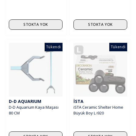
STOKTA YOK
STOKTA YOK
Tükendi
Tükendi
D-D AQUARIUM
İSTA
D-D Aquarium Kaya Maşası
iSTA Ceramic Shelter Home
80 CM
Büyük Boy L i920