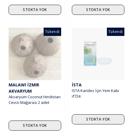
STOKTA YOK
STOKTA YOK
Tükendi
Tükendi
MALAWI İZMIR
İSTA
ISTA Karides İçin Yem Kabı
AKVARYUM
if724
Akvaryum Coconut Hindistan
Cevizi Mağarası 2 adet
STOKTA YOK
STOKTA YOK