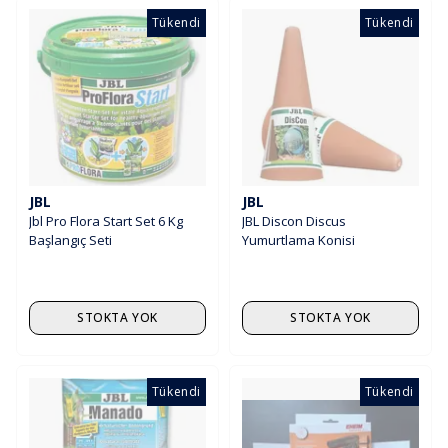
Tükendi
Tükendi
JBL
JBL
Jbl Pro Flora Start Set 6 Kg
JBL Discon Discus
Başlangıç Seti
Yumurtlama Konisi
STOKTA YOK
STOKTA YOK
Tükendi
Tükendi