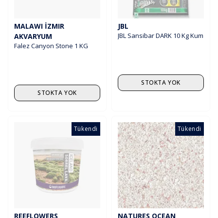
MALAWI İZMIR
JBL
JBL Sansibar DARK 10 Kg Kum
AKVARYUM
Falez Canyon Stone 1 KG
STOKTA YOK
STOKTA YOK
Tükendi
Tükendi
REEFLOWERS
NATURES OCEAN