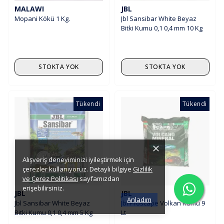
MALAWI
JBL
Mopani Kökü 1 Kg.
Jbl Sansibar White Beyaz
Bitki Kumu 0,1 0,4 mm 10 Kg
STOKTA YOK
STOKTA YOK
Tükendi
Tükendi
Alışveriş deneyiminizi iyileştirmek için
çerezler kullanıyoruz. Detaylı bilgiye
Gizlilik
ve Çerez Politikası
sayfamızdan
erişebilirsiniz.
JBL
JBL
Anladım
Jbl Sansibar White Beyaz
Jbl Proscape Volkan Kumu 9
Bitki Kumu 0,1 0,4 mm 5 Kg
Lt