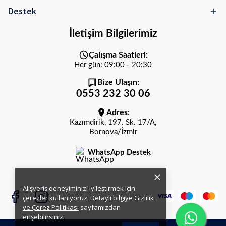
Destek
İletişim Bilgilerimiz
Çalışma Saatleri:
Her gün: 09:00 - 20:30
Bize Ulaşın:
0553 232 30 06
Adres:
Kazımdirik, 197. Sk. 17/A,
Bornova/İzmir
WhatsApp Destek
Alışveriş deneyiminizi iyileştirmek için
çerezler kullanıyoruz. Detaylı bilgiye
Gizlilik
ve Çerez Politikası
sayfamızdan
erişebilirsiniz.