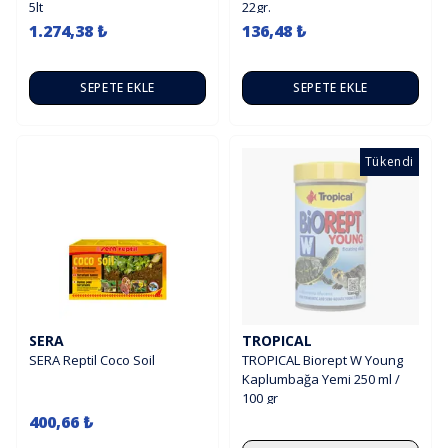
5lt
22gr.
1.274,38 ₺
136,48 ₺
SEPETE EKLE
SEPETE EKLE
Tükendi
SERA
TROPICAL
SERA Reptil Coco Soil
TROPICAL Biorept W Young
Kaplumbağa Yemi 250 ml /
100 gr
400,66 ₺