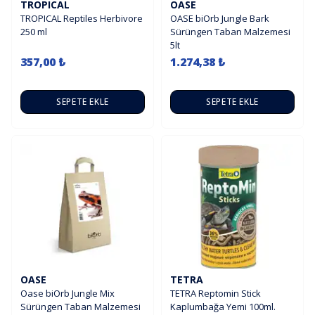
TROPICAL
OASE
TROPICAL Reptiles Herbivore
OASE biOrb Jungle Bark
250 ml
Sürüngen Taban Malzemesi
5lt
357,00 ₺
1.274,38 ₺
SEPETE EKLE
SEPETE EKLE
OASE
TETRA
Oase biOrb Jungle Mix
TETRA Reptomin Stick
Sürüngen Taban Malzemesi
Kaplumbağa Yemi 100ml.