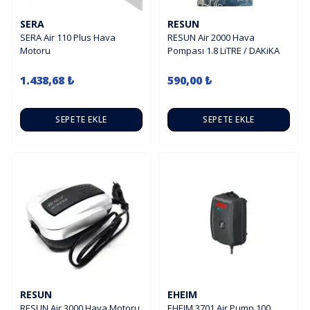
SERA
RESUN
SERA Air 110 Plus Hava
RESUN Air 2000 Hava
Motoru
Pompası 1.8 LiTRE / DAKiKA
1.438,68 ₺
590,00 ₺
SEPETE EKLE
SEPETE EKLE
RESUN
EHEIM
RESUN Air 3000 Hava Motoru
EHEIM 3701 Air Pump 100