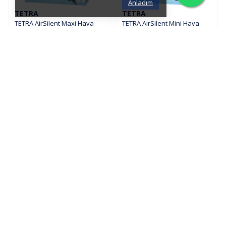
Anladım
TETRA
TETRA
TETRA AirSilent Maxi Hava
TETRA AirSilent Mini Hava
Motoru
Motoru
2.480,00 ₺
2.225,00 ₺
SEPETE EKLE
SEPETE EKLE
OASE
OASE
OASE OxyMax 400 Çift Çıkışlı
OASE OxyMax 200 Çift Çıkışlı