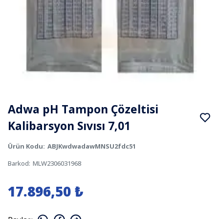
Adwa pH Tampon Çözeltisi
Kalibarsyon Sıvısı 7,01
Ürün Kodu
:
ABJKwdwadawMNSU2fdc51
Barkod
:
MLW2306031968
17.896,50 ₺