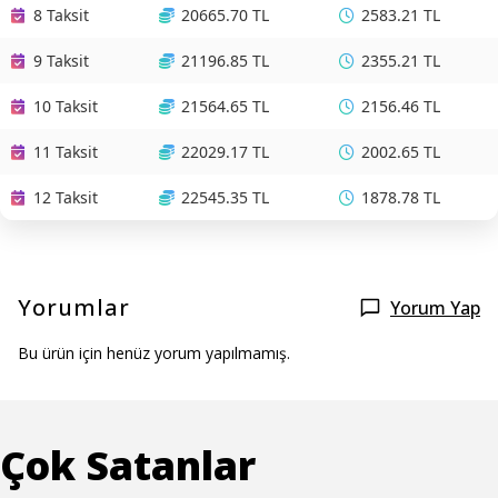
8 Taksit
20665.70 TL
2583.21 TL
9 Taksit
21196.85 TL
2355.21 TL
10 Taksit
21564.65 TL
2156.46 TL
11 Taksit
22029.17 TL
2002.65 TL
12 Taksit
22545.35 TL
1878.78 TL
Yorumlar
Yorum Yap
Bu ürün için henüz yorum yapılmamış.
Çok Satanlar