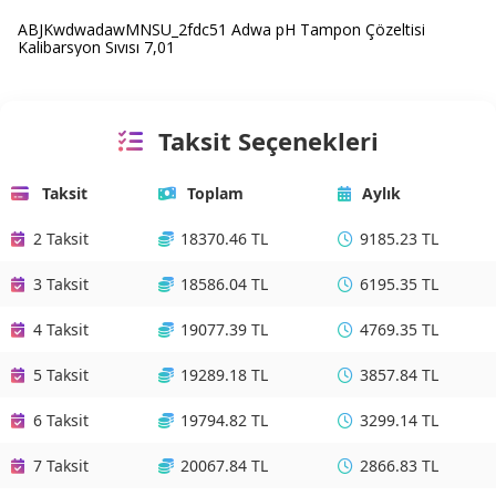
ABJKwdwadawMNSU_2fdc51 Adwa pH Tampon Çözeltisi
Kalibarsyon Sıvısı 7,01
Taksit Seçenekleri
Taksit
Toplam
Aylık
2 Taksit
18370.46 TL
9185.23 TL
3 Taksit
18586.04 TL
6195.35 TL
4 Taksit
19077.39 TL
4769.35 TL
5 Taksit
19289.18 TL
3857.84 TL
6 Taksit
19794.82 TL
3299.14 TL
7 Taksit
20067.84 TL
2866.83 TL