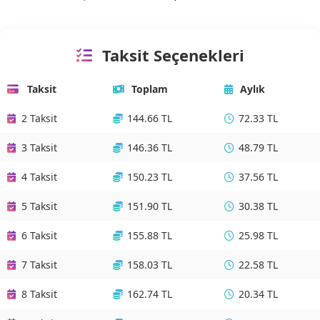
Taksit Seçenekleri
Taksit
Toplam
Aylık
2 Taksit
144.66 TL
72.33 TL
3 Taksit
146.36 TL
48.79 TL
4 Taksit
150.23 TL
37.56 TL
5 Taksit
151.90 TL
30.38 TL
6 Taksit
155.88 TL
25.98 TL
7 Taksit
158.03 TL
22.58 TL
8 Taksit
162.74 TL
20.34 TL