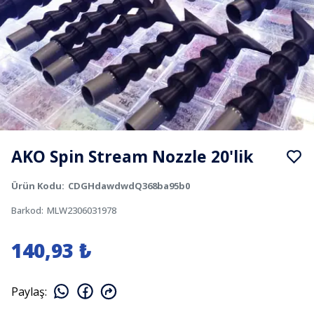
AKO Spin Stream Nozzle 20'lik
Ürün Kodu
:
CDGHdawdwdQ368ba95b0
Barkod
:
MLW2306031978
140,93 ₺
Paylaş
: