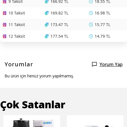
9 Taksit
166.92 TL
18.55 TL
10 Taksit
169.82 TL
16.98 TL
11 Taksit
173.47 TL
15.77 TL
12 Taksit
177.54 TL
14.79 TL
Yorumlar
Yorum Yap
Bu ürün için henüz yorum yapılmamış.
Çok Satanlar