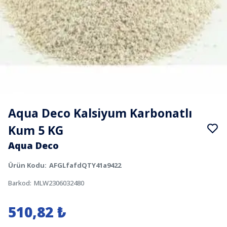
Aqua Deco Kalsiyum Karbonatlı
Kum 5 KG
Aqua Deco
Ürün Kodu
:
AFGLfafdQTY41a9422
Barkod
:
MLW2306032480
510,82 ₺