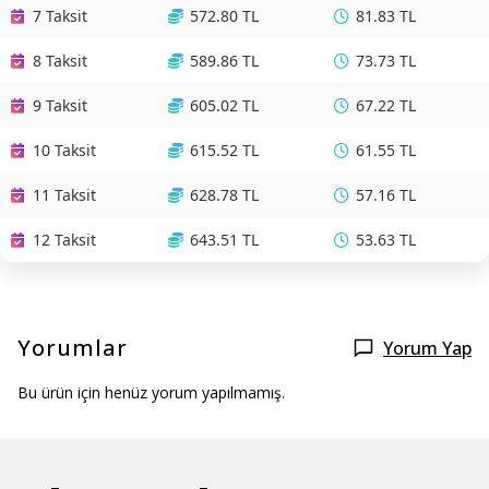
7 Taksit
572.80 TL
81.83 TL
8 Taksit
589.86 TL
73.73 TL
9 Taksit
605.02 TL
67.22 TL
10 Taksit
615.52 TL
61.55 TL
11 Taksit
628.78 TL
57.16 TL
12 Taksit
643.51 TL
53.63 TL
Yorumlar
Yorum Yap
Bu ürün için henüz yorum yapılmamış.