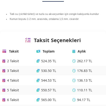
Tatlı su (cichlid türleri) ve tuzlu su akvaryumları için zengin kalsiyumlu kumdur
Kumun boyutu 1-2 mm. arasında, ortalama 1,5 mm. civarıdır
Taksit Seçenekleri
Taksit
Toplam
Aylık
2 Taksit
524.35 TL
262.17 TL
3 Taksit
530.50 TL
176.83 TL
4 Taksit
544.53 TL
136.13 TL
5 Taksit
550.57 TL
110.11 TL
6 Taksit
565.00 TL
94.17 TL