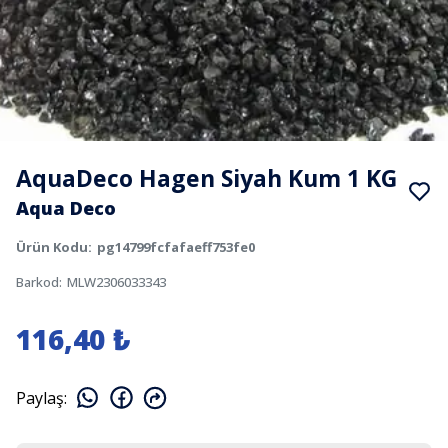
AquaDeco Hagen Siyah Kum 1 KG
Aqua Deco
Ürün Kodu
:
pg14799fcfafaeff753fe0
Barkod
:
MLW2306033343
116,40 ₺
Paylaş
: