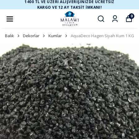
1400 TL VE ÜZERİ ALIŞVERİŞİNİZDE ÜCRETSİZ
KARGO VE 12 AY TAKSİT İMKANI!
0
Balık
Dekorlar
Kumlar
AquaDeco Hagen Siyah Kum 1 KG