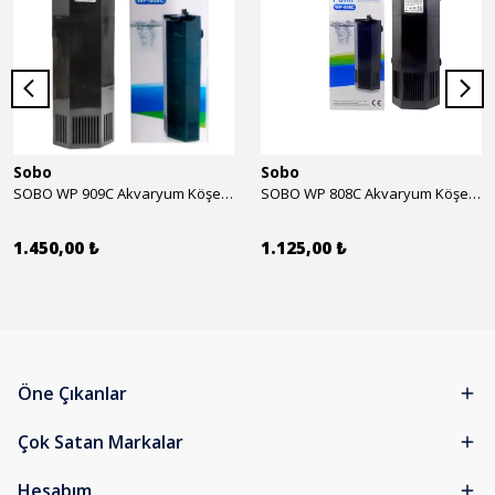
Sobo
Sobo
SOBO WP 909C Akvaryum Köşe İç Filtre 1600 l/h 28w
SOBO WP 808C Akvaryum Köşe İç Filtre 800 l/h 15w
1.450,00 ₺
1.125,00 ₺
Öne Çıkanlar
Çok Satan Markalar
Hesabım