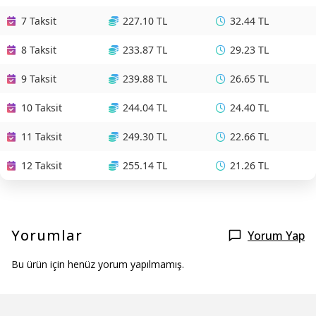
7 Taksit
227.10 TL
32.44 TL
8 Taksit
233.87 TL
29.23 TL
9 Taksit
239.88 TL
26.65 TL
10 Taksit
244.04 TL
24.40 TL
11 Taksit
249.30 TL
22.66 TL
12 Taksit
255.14 TL
21.26 TL
Yorumlar
Yorum Yap
Bu ürün için henüz yorum yapılmamış.