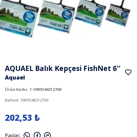
AQUAEL Balık Kepçesi FishNet 6''
Aquael
Ürün Kodu
:
1-5905546312769
Barkod
:
5905546312769
202,53 ₺
Paylaş
: