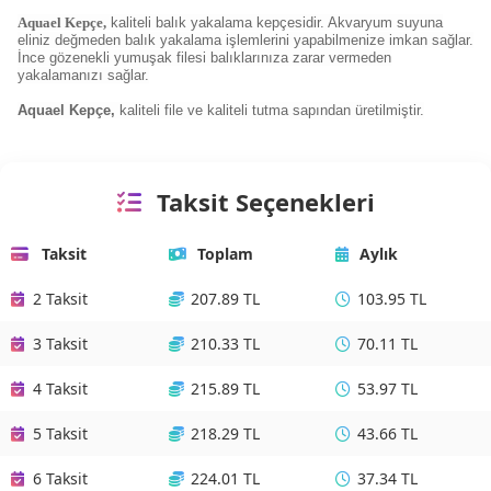
Aquael Kepçe,
kaliteli balık yakalama kepçesidir. Akvaryum suyuna
eliniz değmeden balık yakalama işlemlerini yapabilmenize imkan sağlar.
İnce gözenekli yumuşak filesi balıklarınıza zarar vermeden
yakalamanızı sağlar.
Aquael Kepçe,
kaliteli file ve kaliteli tutma sapından üretilmiştir.
Taksit Seçenekleri
Taksit
Toplam
Aylık
2 Taksit
207.89 TL
103.95 TL
3 Taksit
210.33 TL
70.11 TL
4 Taksit
215.89 TL
53.97 TL
5 Taksit
218.29 TL
43.66 TL
6 Taksit
224.01 TL
37.34 TL