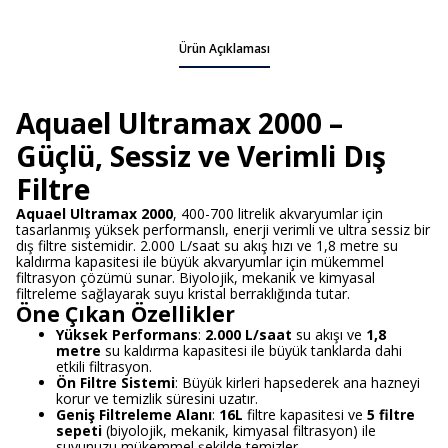
Ürün Açıklaması
Aquael Ultramax 2000 –
Güçlü, Sessiz ve Verimli Dış
Filtre
Aquael Ultramax 2000
, 400-700 litrelik akvaryumlar için
tasarlanmış yüksek performanslı, enerji verimli ve ultra sessiz bir
dış filtre sistemidir. 2.000 L/saat su akış hızı ve 1,8 metre su
kaldırma kapasitesi ile büyük akvaryumlar için mükemmel
filtrasyon çözümü sunar. Biyolojik, mekanik ve kimyasal
filtreleme sağlayarak suyu kristal berraklığında tutar.
Öne Çıkan Özellikler
Yüksek Performans
:
2.000 L/saat
su akışı ve
1,8
metre
su kaldırma kapasitesi ile büyük tanklarda dahi
etkili filtrasyon.
Ön Filtre Sistemi
: Büyük kirleri hapsederek ana hazneyi
korur ve temizlik süresini uzatır.
Geniş Filtreleme Alanı
:
16L
filtre kapasitesi ve
5 filtre
sepeti
(biyolojik, mekanik, kimyasal filtrasyon) ile
suyunuzu mükemmel şekilde temizler.