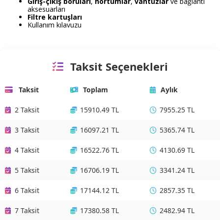
Giriş-çıkış boruları
,
hortumlar
,
vantuzlar
ve bağlantı
aksesuarları
Filtre kartuşları
Kullanım kılavuzu
Taksit Seçenekleri
Taksit
Toplam
Aylık
2 Taksit
15910.49 TL
7955.25 TL
3 Taksit
16097.21 TL
5365.74 TL
4 Taksit
16522.76 TL
4130.69 TL
5 Taksit
16706.19 TL
3341.24 TL
6 Taksit
17144.12 TL
2857.35 TL
7 Taksit
17380.58 TL
2482.94 TL