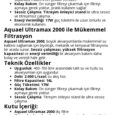
Kolay Bakım
: Ön sünger filtreyi çıkarmak için filtreyi
açmaya gerek yoktur, pratik kullanım sağlar.
Sessiz Çalışma
:
Titreşim önleyici stand
ile ultra sessiz
ve titreşimsiz çalışma.
Enerji Verimliliği
:
17W
güç tüketimi ile uzun ömürlü ve
ekonomik kullanım.
Aquael Ultramax 2000 ile Mükemmel
Filtrasyon
Aquael Ultramax 2000
, büyük akvaryumlarda mükemmel su
kalitesi sağlamak için biyolojik, mekanik ve kimyasal filtrasyonu
bir arada sunar.
Sessiz çalışması
,
yüksek filtrasyon
kapasitesi
ve
enerji verimliliği
ile akvaryum bakımı daha
kolay ve verimli hale gelir.
Teknik Özellikler
Uygunluk
: 400-700 litre arasındaki tatlı su ve tuzlu su
akvaryumları için uygundur.
Debi
:
2.000 L/saat
su akış hızı.
Filtre Kapasitesi
:
16L
.
Güç Tüketimi
:
17W
.
Kolay Bakım
: Ön sünger filtreyi çıkarmak için filtreyi
açmaya gerek yoktur.
Sessiz Çalışma
: Titreşim önleyici stand ile ultra sessiz
çalışma.
Kutu İçeriği:
Aquael Ultramax 2000
dış filtre