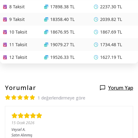
8 Taksit
17898.38 TL
2237.30 TL
9 Taksit
18358.40 TL
2039.82 TL
10 Taksit
18676.95 TL
1867.69 TL
11 Taksit
19079.27 TL
1734.48 TL
12 Taksit
19526.33 TL
1627.19 TL
Yorumlar
Yorum Yap
1 değerlendirmeye göre
15 Ocak 2026
Veysel
A.
Satın Alınmış