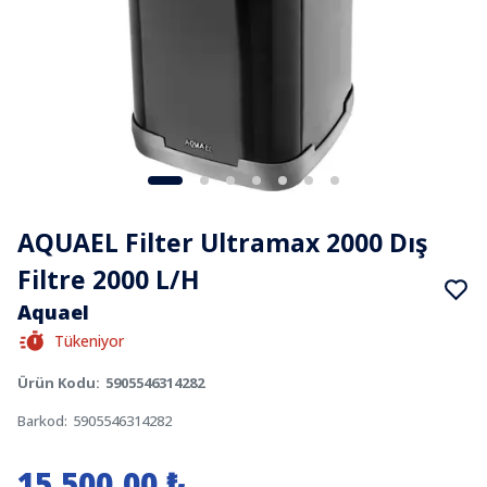
AQUAEL Filter Ultramax 2000 Dış
Filtre 2000 L/H
Aquael
Tükeniyor
Ürün Kodu
:
5905546314282
Barkod
:
5905546314282
15.500,00 ₺