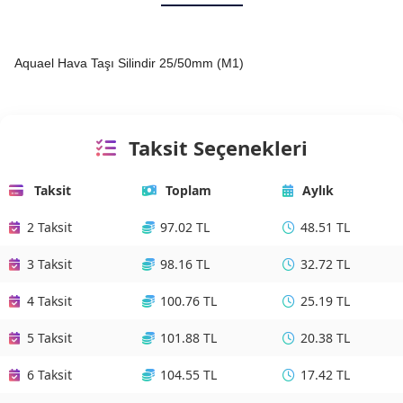
Aquael Hava Taşı Silindir 25/50mm (M1)
Taksit Seçenekleri
Taksit
Toplam
Aylık
2 Taksit
97.02 TL
48.51 TL
3 Taksit
98.16 TL
32.72 TL
4 Taksit
100.76 TL
25.19 TL
5 Taksit
101.88 TL
20.38 TL
6 Taksit
104.55 TL
17.42 TL