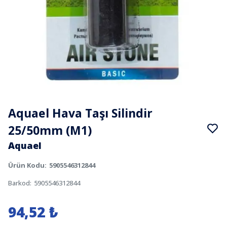
Aquael Hava Taşı Silindir
25/50mm (M1)
Aquael
Ürün Kodu
:
5905546312844
Barkod
:
5905546312844
94,52 ₺