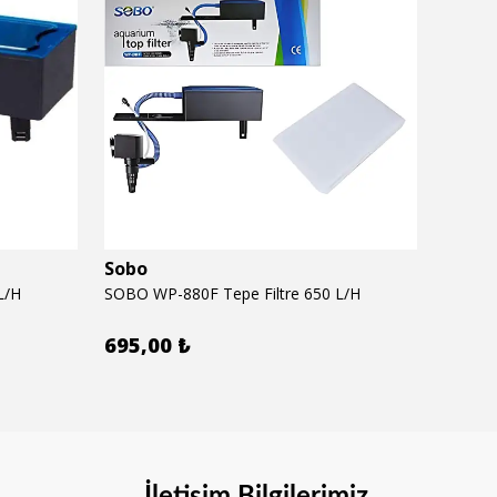
Sobo
Seac
L/H
SOBO WP-880F Tepe Filtre 650 L/H
SEACHE
695,00 ₺
620,