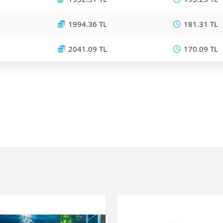
1994.36 TL
181.31 TL
2041.09 TL
170.09 TL