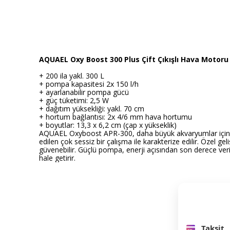
AQUAEL Oxy Boost 300 Plus Çift Çıkışlı Hava Motoru
+ 200 ila yakl. 300 L
+ pompa kapasitesi 2x 150 l/h
+ ayarlanabilir pompa gücü
+ güç tüketimi: 2,5 W
+ dağıtım yüksekliği: yakl. 70 cm
+ hortum bağlantısı: 2x 4/6 mm hava hortumu
+ boyutlar: 13,3 x 6,2 cm (çap x yükseklik)
AQUAEL Oxyboost APR-300, daha büyük akvaryumlar için ko
edilen çok sessiz bir çalışma ile karakterize edilir. Özel g
güvenebilir. Güçlü pompa, enerji açısından son derece verimli
hale getirir.
Taksit