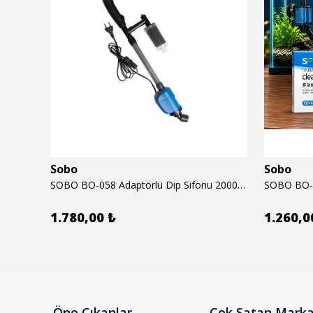
Sobo
Sobo
6mm
SOBO BO-058 Adaptörlü Dip Sifonu 2000 Lth 32 W
1.780,00 ₺
1.260,0
Öne Çıkanlar
Çok Satan Marka