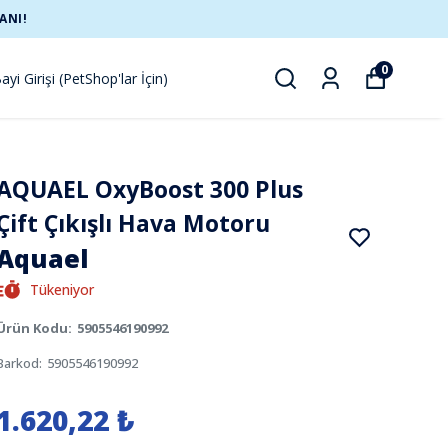
ANI!
0
ayi Girişi (PetShop'lar İçin)
AQUAEL OxyBoost 300 Plus
Çift Çıkışlı Hava Motoru
Aquael
Tükeniyor
Ürün Kodu
:
5905546190992
Barkod
:
5905546190992
1.620,22 ₺