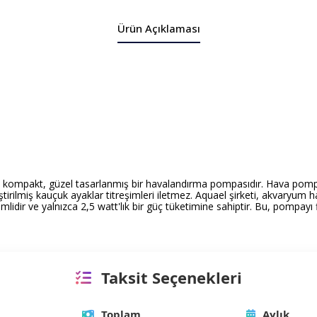
Ürün Açıklaması
mpakt, güzel tasarlanmış bir havalandırma pompasıdır. Hava pompası, 
eliştirilmiş kauçuk ayaklar titreşimleri iletmez. Aquael şirketi, akvaryu
dir ve yalnızca 2,5 watt'lık bir güç tüketimine sahiptir. Bu, pompayı filt
Taksit Seçenekleri
Toplam
Aylık