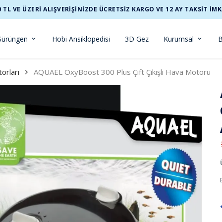
0 TL VE ÜZERİ ALIŞVERİŞİNİZDE ÜCRETSİZ KARGO VE 12 AY TAKSİT İMK
Sürüngen
Hobi Ansiklopedisi
3D Gez
Kurumsal
B
orları
AQUAEL OxyBoost 300 Plus Çift Çıkışlı Hava Motoru