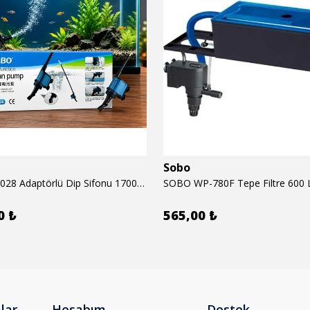
Sobo
SOBO BO-028 Adaptörlü Dip Sifonu 1700 Lth 28 W
SOBO WP-780F Tepe Filtre 600 
0 ₺
565,00 ₺
lar
Hesabım
Destek