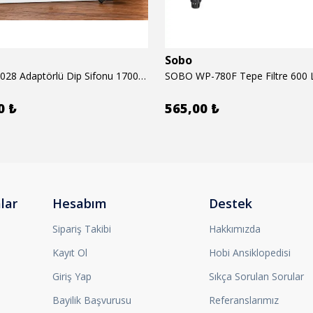
Sobo
SOBO BO-028 Adaptörlü Dip Sifonu 1700 Lth 28 W
SOBO WP-780F Tepe Filtre 600 
0 ₺
565,00 ₺
lar
Hesabım
Destek
Sipariş Takibi
Hakkımızda
Kayıt Ol
Hobi Ansiklopedisi
Giriş Yap
Sıkça Sorulan Sorular
Bayilik Başvurusu
Referanslarımız