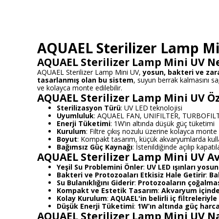
AQUAEL Sterilizer Lamp Min
AQUAEL Sterilizer Lamp Mini UV N
AQUAEL Sterilizer Lamp Mini UV,
yosun, bakteri ve zar
tasarlanmış olan bu sistem
, suyun berrak kalmasını sağ
ve kolayca monte edilebilir.
AQUAEL Sterilizer Lamp Mini UV Öze
Sterilizasyon Türü
: UV LED teknolojisi
Uyumluluk
: AQUAEL FAN, UNIFILTER, TURBOFILTER
Enerji Tüketimi
: 1W’ın altında düşük güç tüketimi
Kurulum
: Filtre çıkış nozulu üzerine kolayca monte e
Boyut
: Kompakt tasarım, küçük akvaryumlarda kull
Bağımsız Güç Kaynağı
: İstenildiğinde açılıp kapatıla
AQUAEL Sterilizer Lamp Mini UV Av
Yeşil Su Problemini Önler
:
UV LED ışınları yosu
Bakteri ve Protozoaları Etkisiz Hale Getirir
:
Ba
Su Bulanıklığını Giderir
:
Protozoaların çoğalması
Kompakt ve Estetik Tasarım
:
Akvaryum içinde
Kolay Kurulum
:
AQUAEL'in belirli iç filtreleriy
Düşük Enerji Tüketimi
:
1W’ın altında güç harc
AQUAEL Sterilizer Lamp Mini UV Nas