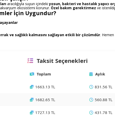
ları
aracılığıyla suyun içindeki
yosun, bakteri ve hastalık yapıcı o
 ve akvaryum ekosistemi korunur.
Özel bakım gerektirmez
ve istenildiğ
imler İçin Uygundur?
aşayanlar
ak ve sağlıklı kalmasını sağlayan etkili bir çözümdür
. Hemen 
Taksit Seçenekleri
Toplam
Aylık
1663.13 TL
831.56 TL
1682.65 TL
560.88 TL
1727.13 TL
431.78 TL