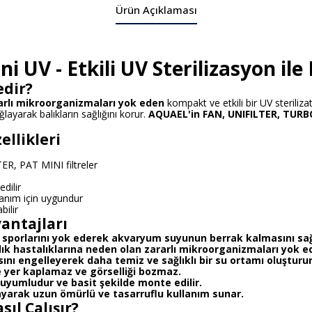
Ürün Açıklaması
i UV - Etkili UV Sterilizasyon i
edir?
arlı mikroorganizmaları yok eden
kompakt ve etkili bir UV steriliza
layarak balıkların sağlığını korur.
AQUAEL'in FAN, UNIFILTER, TURBO
llikleri
, PAT MINI filtreler
dilir
anım için uygundur
bilir
antajları
n sporlarını yok ederek akvaryum suyunun berrak kalmasını sağ
lık hastalıklarına neden olan zararlı mikroorganizmaları yok e
nı engelleyerek daha temiz ve sağlıklı bir su ortamı oluşturur
 yer kaplamaz ve görselliği bozmaz.
le uyumludur ve basit şekilde monte edilir.
ayarak uzun ömürlü ve tasarruflu kullanım sunar.
ıl Çalışır?