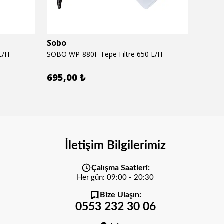
Sobo
Seac
L/H
SOBO WP-880F Tepe Filtre 650 L/H
SEACHE
695,00 ₺
620,
İletişim Bilgilerimiz
Çalışma Saatleri:
Her gün: 09:00 - 20:30
Bize Ulaşın:
0553 232 30 06