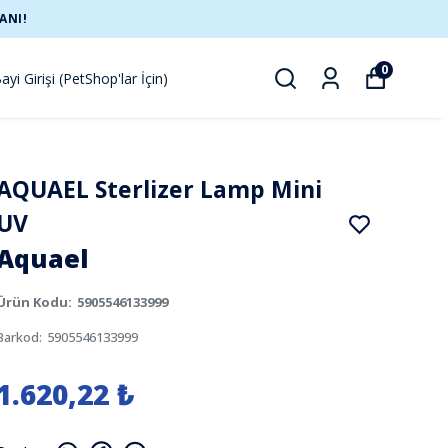
ANI!
0
ayi Girişi (PetShop'lar İçin)
AQUAEL Sterlizer Lamp Mini
UV
Aquael
Ürün Kodu
:
5905546133999
Barkod
:
5905546133999
1.620,22 ₺