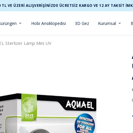
0 TL VE ÜZERİ ALIŞVERİŞİNİZDE ÜCRETSİZ KARGO VE 12 AY TAKSİT İMK
Sürüngen
Hobi Ansiklopedisi
3D Gez
Kurumsal
B
L Sterlizer Lamp Mini UV