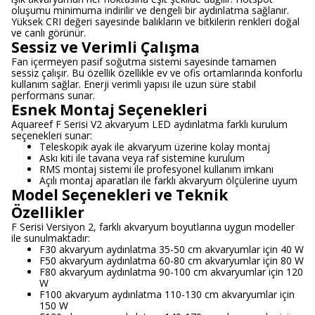
oluşumu minimuma indirilir ve dengeli bir aydınlatma sağlanır.
Yüksek CRI değeri sayesinde balıkların ve bitkilerin renkleri doğal
ve canlı görünür.
Sessiz ve Verimli Çalışma
Fan içermeyen pasif soğutma sistemi sayesinde tamamen
sessiz çalışır. Bu özellik özellikle ev ve ofis ortamlarında konforlu
kullanım sağlar. Enerji verimli yapısı ile uzun süre stabil
performans sunar.
Esnek Montaj Seçenekleri
Aquareef F Serisi V2 akvaryum LED aydınlatma farklı kurulum
seçenekleri sunar:
Teleskopik ayak ile akvaryum üzerine kolay montaj
Askı kiti ile tavana veya raf sistemine kurulum
RMS montaj sistemi ile profesyonel kullanım imkanı
Açılı montaj aparatları ile farklı akvaryum ölçülerine uyum
Model Seçenekleri ve Teknik
Özellikler
F Serisi Versiyon 2, farklı akvaryum boyutlarına uygun modeller
ile sunulmaktadır:
F30 akvaryum aydınlatma 35-50 cm akvaryumlar için 40 W
F50 akvaryum aydınlatma 60-80 cm akvaryumlar için 80 W
F80 akvaryum aydınlatma 90-100 cm akvaryumlar için 120
W
F100 akvaryum aydınlatma 110-130 cm akvaryumlar için
150 W