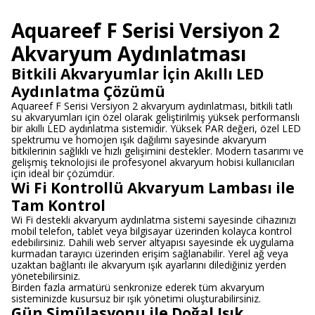
Aquareef F Serisi Versiyon 2
Akvaryum Aydınlatması
Bitkili Akvaryumlar İçin Akıllı LED
Aydınlatma Çözümü
Aquareef F Serisi Versiyon 2 akvaryum aydınlatması, bitkili tatlı
su akvaryumları için özel olarak geliştirilmiş yüksek performanslı
bir akıllı LED aydınlatma sistemidir. Yüksek PAR değeri, özel LED
spektrumu ve homojen ışık dağılımı sayesinde akvaryum
bitkilerinin sağlıklı ve hızlı gelişimini destekler. Modern tasarımı ve
gelişmiş teknolojisi ile profesyonel akvaryum hobisi kullanıcıları
için ideal bir çözümdür.
Wi Fi Kontrollü Akvaryum Lambası ile
Tam Kontrol
Wi Fi destekli akvaryum aydınlatma sistemi sayesinde cihazınızı
mobil telefon, tablet veya bilgisayar üzerinden kolayca kontrol
edebilirsiniz. Dahili web server altyapısı sayesinde ek uygulama
kurmadan tarayıcı üzerinden erişim sağlanabilir. Yerel ağ veya
uzaktan bağlantı ile akvaryum ışık ayarlarını dilediğiniz yerden
yönetebilirsiniz.
Birden fazla armatürü senkronize ederek tüm akvaryum
sisteminizde kusursuz bir ışık yönetimi oluşturabilirsiniz.
Gün Simülasyonu ile Doğal Işık