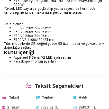
F130 akvaryum aydınlatma 140-170 cm akvaryumlar için
200 W
Yüksek LED sayısı ve güçlü chip yapısı sayesinde her model
kendi segmentinde maksimum performans sunar.
Ürün ölçüleri:
F30 V2 350x150x25 mm
F50 V2 600x150x25 mm
F80 V2 850x150x25 mm
F100 V2 1100x150x25 mm
Tüm modellerde CRI değeri yüzde 95 üzerindedir ve yüksek renk
doğruluğu sağlar.
Kutu İçeriği
Aquareef F Serisi V2 LED aydınlatma
Teleskopik montaj ayakları
Taksit Seçenekleri
Taksit
Toplam
Aylık
2 Taksit
7698.62 TL
3849.31 TL