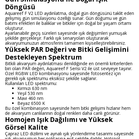
Döngüsü
Aquareef F V2 LED aydınlatma, doğal gün döngüsünü taklit eden
gelişmiş gün simülasyonu özelliği sunar. Gün doğumu ve gün
batımı efektleri ile balıklar ve bitkiler için doğal bir yaşam ortamı
oluşturur.
Ayarlanabilir geçiş süreleri sayesinde ışık değişimleri yumuşak
şekilde gerçekleşir. Farklı ışık senaryoları oluşturarak
akvaryumunuzun atmosferini tamamen kişiselleştirebilirsiniz.
Yüksek PAR Değeri ve Bitki Gelişimini
Destekleyen Spektrum
Bitkili akvaryum aydınlatması denildiğinde en önemli kriterlerden
biri olan PAR değeri, Aquareef F Serisi V2 ile üst seviyeye taşınır.
Özel RGBW LED kombinasyonu sayesinde fotosentez için
gerekli ışık spektrumu eksiksiz şekilde sağlanır.
Kullanılan LED spektrumu:
Kırmızı 630 nm
Yeşil 530 nm
Mavi 460 nm
Beyaz 6500 K
Bu özel kombinasyon sayesinde hem bitki gelişimi hızlanır hem
de akvaryum canlılarının doğal renkleri daha canlı görünür.
Homojen Işık Dağılımı ve Yüksek
Görsel Kalite
Çapraz LED dizilimi ve aynalı ışık yönlendirme tasarımı sayesinde
ışık akvaryumun her noktasına eşit şekilde dağılır. Hotspot