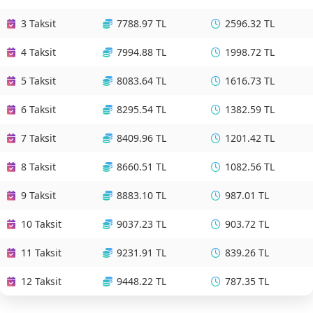
3 Taksit
7788.97 TL
2596.32 TL
4 Taksit
7994.88 TL
1998.72 TL
5 Taksit
8083.64 TL
1616.73 TL
6 Taksit
8295.54 TL
1382.59 TL
7 Taksit
8409.96 TL
1201.42 TL
8 Taksit
8660.51 TL
1082.56 TL
9 Taksit
8883.10 TL
987.01 TL
10 Taksit
9037.23 TL
903.72 TL
11 Taksit
9231.91 TL
839.26 TL
12 Taksit
9448.22 TL
787.35 TL