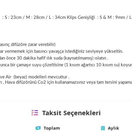
k
: S : 23cm / M : 28cm / L : 34cm
Klips Genişliği
: S & M : 9mm / 
ınç difüzöre zarar verebilir)
ar vermemek için basıncı yavaşça istediğiniz seviyeye yükseltin.
an önce 30 dakika hafif ılık suda
(kaynatılmamış)
ıslatın .
nca bir çamaşır suyu çözeltisine (1 kısım ağartıcı 10 kısım su) koyu
ve Air (beyaz) modelleri
mevcuttur
.
un
, Hava difüzörünü Co2 için kullanamazsınız veya
tam tersini yapama
Taksit Seçenekleri
Toplam
Aylık