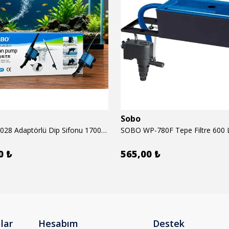
Sobo
SOBO BO-028 Adaptörlü Dip Sifonu 1700 Lth 28 W
SOBO WP-780F Tepe Filtre 600 
0 ₺
565,00 ₺
lar
Hesabım
Destek