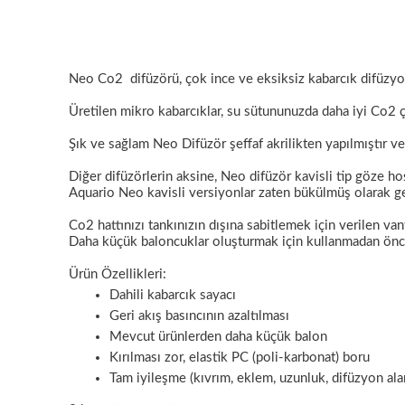
Neo
Co2
difüzörü, çok ince ve eksiksiz kabarcık difüzyo
Üretilen mikro kabarcıklar, su sütununuzda daha iyi Co2 ç
Şık ve sağlam
Neo
Difüzör şeffaf akrilikten yapılmıştır v
Diğer difüzörlerin aksine, Neo difüzör kavisli tip göze h
Aquario Neo kavisli versiyonlar zaten bükülmüş olarak gel
Co2 hattınızı tankınızın dışına sabitlemek için verilen vant
Daha küçük baloncuklar oluşturmak için kullanmadan önc
Ürün Özellikleri:
Dahili kabarcık sayacı
Geri akış basıncının azaltılması
Mevcut ürünlerden daha küçük balon
Kırılması zor, elastik PC (poli-karbonat) boru
Tam iyileşme (kıvrım, eklem, uzunluk, difüzyon ala