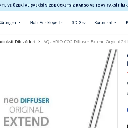
0 TL VE ÜZERİ ALIŞVERİŞİNİZDE ÜCRETSİZ KARGO VE 12 AY TAKSİT İMK
Sürüngen
Hobi Ansiklopedisi
3D Gez
Kurumsal
B
ioksit Difüzörleri
AQUARIO CO2 Diffuser Extend Orginal 24