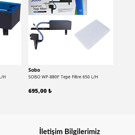
Sobo
Seac
L/H
SOBO WP-880F Tepe Filtre 650 L/H
SEACHE
695,00 ₺
620,
İletişim Bilgilerimiz