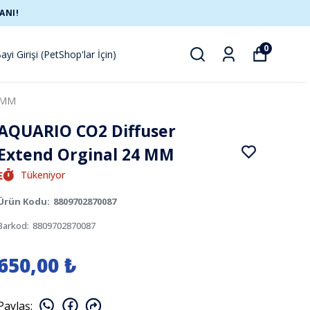
ANI!
0
ayi Girişi (PetShop'lar İçin)
 MM
AQUARIO CO2 Diffuser
Extend Orginal 24 MM
Tükeniyor
Ürün Kodu
:
8809702870087
Barkod
:
8809702870087
650,00 ₺
Paylaş
: