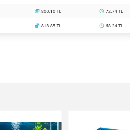
800.10 TL
72.74 TL
818.85 TL
68.24 TL