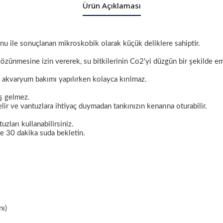
Ürün Açıklaması
nu ile sonuçlanan mikroskobik olarak küçük deliklere sahiptir.
özünmesine izin vererek, su bitkilerinin Co2'yi düzgün bir şekilde emm
e akvaryum bakımı yapılırken kolayca kırılmaz.
oş gelmez.
ir ve vantuzlara ihtiyaç duymadan tankınızın kenarına oturabilir.
uzları kullanabilirsiniz.
e 30 dakika suda bekletin.
nı)