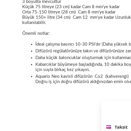
3 boyutta mevcuttur
Küçük 75 litreye (23 cm) kadar Cam 8 mm'ye kadar
Orta 75-150 litreye (28 cm)
Cam 8 mm'ye kadar
Büyük 150+ litre (34 cm) Cam 12
mm'ye
kadar
Uzunlu
kullanılabilir.
Önemli notlar:
İdeal çalışma basıncı
10-30 PSI'dır
(Daha yüksek bas
Difüzörü regülatörünüze takın ve difüzörünüze zar
Daha küçük baloncuklar oluşturmak için kullanmad
Kabarcıklar büyümeye başladığında, 10 dakika boyu
için suyla birkaç kez yıkayın.
Aquario Neo kavisli difüzörün
Co2
(kahverengi)
Doğru iş için doğru difüzörü aldığınızdan emin ol
Taksit