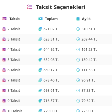
Taksit Seçenekleri
Taksit
Toplam
Aylık
2 Taksit
621.02 TL
310.51 TL
3 Taksit
628.31 TL
209.44 TL
4 Taksit
644.92 TL
161.23 TL
5 Taksit
652.08 TL
130.42 TL
6 Taksit
669.17 TL
111.53 TL
7 Taksit
678.40 TL
96.91 TL
8 Taksit
698.61 TL
87.33 TL
9 Taksit
716.57 TL
79.62 TL
10 Taksit
729.00 TL
72.90 TL