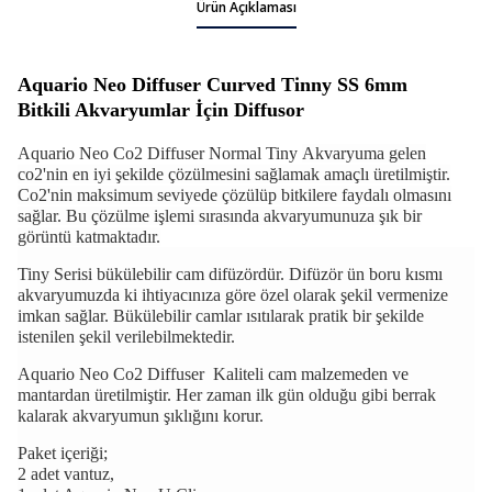
Ürün Açıklaması
Aquario Neo Diffuser Cuırved Tinny SS 6mm
Bitkili Akvaryumlar İçin Diffusor​
Aquario Neo Co2 Diffuser Normal Tiny
Akvaryuma gelen
co2'nin en iyi şekilde çözülmesini sağlamak amaçlı üretilmiştir.
Co2'nin maksimum seviyede çözülüp bitkilere faydalı olmasını
sağlar. Bu çözülme işlemi sırasında akvaryumunuza şık bir
görüntü katmaktadır.
Tiny Serisi
bükülebilir cam difüzördür. Difüzör ün boru kısmı
akvaryumuzda ki ihtiyacınıza göre özel olarak şekil vermenize
imkan sağlar. Bükülebilir camlar ısıtılarak pratik bir şekilde
istenilen şekil verilebilmektedir.
Aquario Neo Co2 Diffuser
Kaliteli cam malzemeden ve
mantardan üretilmiştir. Her zaman ilk gün olduğu gibi berrak
kalarak akvaryumun şıklığını korur.
Paket içeriği;
2 adet vantuz,