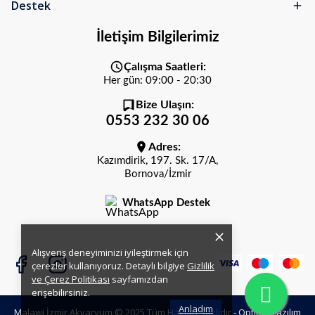
Destek
İletişim Bilgilerimiz
Çalışma Saatleri:
Her gün: 09:00 - 20:30
Bize Ulaşın:
0553 232 30 06
Adres:
Kazımdirik, 197. Sk. 17/A,
Bornova/İzmir
WhatsApp Destek
Alışveriş deneyiminizi iyileştirmek için
çerezler kullanıyoruz. Detaylı bilgiye
Gizlilik
ve Çerez Politikası
sayfamızdan
erişebilirsiniz.
Anladım
Malawi İzmir Akvaryum © 2025 Tüm Hakları Saklıdır -
Optima Yazılım