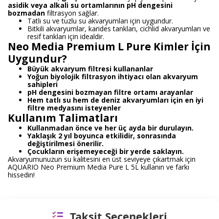
asidik veya alkali su ortamlarının pH dengesini
bozmadan
filtrasyon sağlar.
Tatlı su ve tuzlu su akvaryumları için uygundur.
Bitkili akvaryumlar, karides tankları, cichlid akvaryumları ve
resif tankları için idealdir.
Neo Media Premium L Pure Kimler İçin
Uygundur?
Büyük akvaryum filtresi kullananlar
Yoğun biyolojik filtrasyon ihtiyacı olan akvaryum
sahipleri
pH dengesini bozmayan filtre ortamı arayanlar
Hem tatlı su hem de deniz akvaryumları için en iyi
filtre medyasını isteyenler
Kullanım Talimatları
Kullanmadan önce ve her üç ayda bir durulayın.
Yaklaşık 2 yıl boyunca etkilidir, sonrasında
değiştirilmesi önerilir.
Çocukların erişemeyeceği bir yerde saklayın.
Akvaryumunuzun su kalitesini en üst seviyeye çıkartmak için
AQUARIO Neo Premium Media Pure L 5L kullanın ve farkı
hissedin!
Taksit Seçenekleri