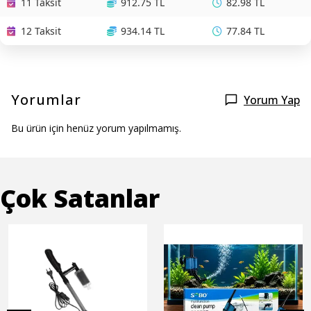
11 Taksit
912.75 TL
82.98 TL
12 Taksit
934.14 TL
77.84 TL
Yorumlar
Yorum Yap
Bu ürün için henüz yorum yapılmamış.
Çok Satanlar