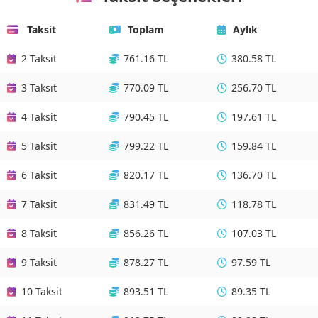
Taksit
Toplam
Aylık
2 Taksit
761.16 TL
380.58 TL
3 Taksit
770.09 TL
256.70 TL
4 Taksit
790.45 TL
197.61 TL
5 Taksit
799.22 TL
159.84 TL
6 Taksit
820.17 TL
136.70 TL
7 Taksit
831.49 TL
118.78 TL
8 Taksit
856.26 TL
107.03 TL
9 Taksit
878.27 TL
97.59 TL
10 Taksit
893.51 TL
89.35 TL