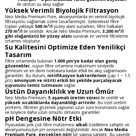
ile ükstün su akışı sağlar
Yüksek Verimli Biyolojik Filtrasyon
Neo Media Premium Pure, akvaryumlarda en verimli biyolojik
filtrasyonu sağlamak üzere tasarlanmıştır. Geleneksel filtre
topları yaklaşık
500 m²/l
yüzey alanı sunarken, filtre halkaları
270 m²/l
ile sınırlıdır. Ancak Neo Media Premium,
3.200 m²/l
gibi olağanüstü bir yüzey alanı
sunarak en verimli filtreleme
ortamını oluşturur.
Su Kalitesini Optimize Eden Yenilikçi
Tasarım
Filtre ortamında bulunan
1.000 µm'ye kadar olan geniş
gözenekler
, suyun filtre ortamına maksimum seviyede
girmesini ve en derin noktalara kadar etkili bir akış sağlamasını
garantiler. Bu durum,
nitrifikasyon bakterilerinin
(çap 1 ~ 1.5
µm)
amonyum ve nitriti etkili bir şekilde parçalayarak
suyunuzu temiz tutmasını
sağlar.
Üstün Dayanıklılık ve Uzun Ömür
Neo Media Premium,
5 aşamalı üretim süreci
ile üretilir ve
yüksek sıcaklıklarda dayanıklılığı arttırılır
. Bu özel üretim
yöntemi, filtrenin gözenek yapısının uzun süre korumasını sağlar
ve böylece daha uzun ömürlü olmasını garantiler.
pH Dengesine Nötr Etki
Piyasadaki pek çok filtre malzemesi
alkali
özelliklere sahiptir ve
akvaryumunuzun pH seviyesini değiştirebilir. Ancak
Neo Media
Premium Pure
,
gerçekten nötr
bir yapıya sahiptir. Bu sayede