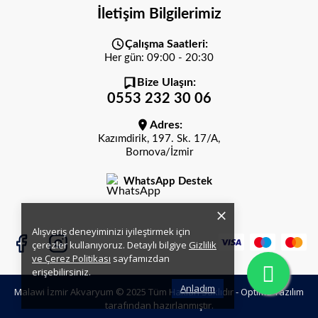
İletişim Bilgilerimiz
Çalışma Saatleri:
Her gün: 09:00 - 20:30
Bize Ulaşın:
0553 232 30 06
Adres:
Kazımdirik, 197. Sk. 17/A,
Bornova/İzmir
WhatsApp Destek
Alışveriş deneyiminizi iyileştirmek için
çerezler kullanıyoruz. Detaylı bilgiye
Gizlilik
ve Çerez Politikası
sayfamızdan
erişebilirsiniz.
Anladım
Malawi İzmir Akvaryum © 2025 Tüm Hakları Saklıdır -
Optima Yazılım
tarafından hazırlanmıştır.