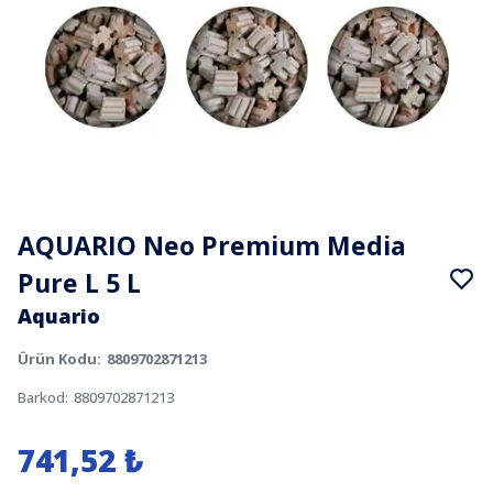
AQUARIO Neo Premium Media
Pure L 5 L
Aquario
Ürün Kodu
:
8809702871213
Barkod
:
8809702871213
741,52 ₺