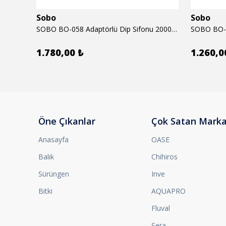
Sobo
Sobo
6mm
SOBO BO-058 Adaptörlü Dip Sifonu 2000 Lth 32 W
1.780,00 ₺
1.260,0
Öne Çıkanlar
Çok Satan Marka
Anasayfa
OASE
Balık
Chihiros
Sürüngen
Inve
Bitki
AQUAPRO
Fluval
Sera