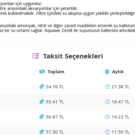
yumları için uygundur.
tre arasındaki akvaryumlar için yeterlidir.
ilerek kullanılmalıdır. Filtre içindeki su akışına uygun şekilde yerleştirildi
uzdaki amonyak, nitrit ve diğer zararlı maddeleri emerek su kalitesini i
bir su ortamı sağlar. Aquawe Zeolit ile suyunuzun kalitesini artırabilir, b
Taksit Seçenekleri
Toplam
Aylık
54.76 TL
27.38 TL
55.41 TL
18.47 TL
56.87 TL
14.22 TL
57.50 TL
11.50 TL