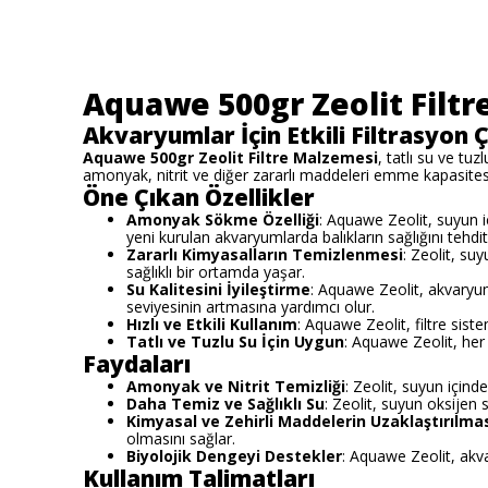
Aquawe 500gr Zeolit Filt
Akvaryumlar İçin Etkili Filtrasyon
Aquawe 500gr Zeolit Filtre Malzemesi
, tatlı su ve tu
amonyak, nitrit ve diğer zararlı maddeleri emme kapasitesine 
Öne Çıkan Özellikler
Amonyak Sökme Özelliği
: Aquawe Zeolit, suyun içe
yeni kurulan akvaryumlarda balıkların sağlığını tehdi
Zararlı Kimyasalların Temizlenmesi
: Zeolit, su
sağlıklı bir ortamda yaşar.
Su Kalitesini İyileştirme
: Aquawe Zeolit, akvaryum
seviyesinin artmasına yardımcı olur.
Hızlı ve Etkili Kullanım
: Aquawe Zeolit, filtre sist
Tatlı ve Tuzlu Su İçin Uygun
: Aquawe Zeolit, her
Faydaları
Amonyak ve Nitrit Temizliği
: Zeolit, suyun içinde
Daha Temiz ve Sağlıklı Su
: Zeolit, suyun oksijen se
Kimyasal ve Zehirli Maddelerin Uzaklaştırılma
olmasını sağlar.
Biyolojik Dengeyi Destekler
: Aquawe Zeolit, akv
Kullanım Talimatları