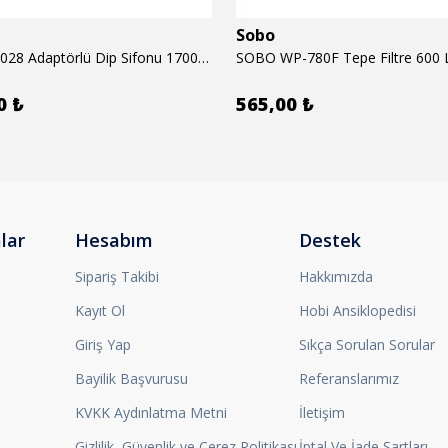
Sobo
SOBO BO-028 Adaptörlü Dip Sifonu 1700 Lth 28 W
SOBO WP-780F Tepe Filtre 600 
0 ₺
565,00 ₺
lar
Hesabım
Destek
Sipariş Takibi
Hakkımızda
Kayıt Ol
Hobi Ansiklopedisi
Giriş Yap
Sıkça Sorulan Sorular
Bayilik Başvurusu
Referanslarımız
KVKK Aydınlatma Metni
İletişim
Gizlilik, Güvenlik ve Çerez Politikası
İptal Ve İade Şartları