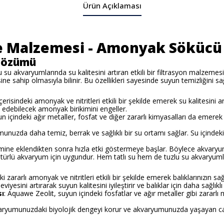
Ürün Açıklaması
re Malzemesi - Amonyak Sökücü 
 Çözümü
zlu su akvaryumlarında su kalitesini artıran etkili bir filtrasyon malzemesi
sahip olmasıyla bilinir. Bu özellikleri sayesinde suyun temizliğini sağlar
risindeki amonyak ve nitritleri etkili bir şekilde emerek su kalitesini artır
t edebilecek amonyak birikimini engeller.
yun içindeki ağır metaller, fosfat ve diğer zararlı kimyasalları da emere
unuzda daha temiz, berrak ve sağlıklı bir su ortamı sağlar. Su içind
emine eklendikten sonra hızla etki göstermeye başlar. Böylece akvaryumunu
 türlü akvaryum için uygundur. Hem tatlı su hem de tuzlu su akvaryumlar
ki zararlı amonyak ve nitritleri etkili bir şekilde emerek balıklarınızın sağ
viyesini artırarak suyun kalitesini iyileştirir ve balıklar için daha sağlıkl
sı
: Aquawe Zeolit, suyun içindeki fosfatlar ve ağır metaller gibi zararlı
aryumunuzdaki biyolojik dengeyi korur ve akvaryumunuzda yaşayan canl