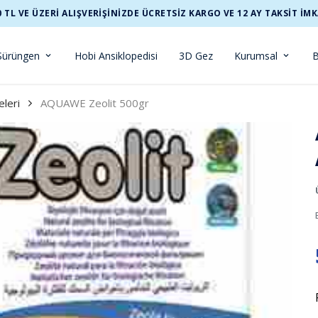
0 TL VE ÜZERİ ALIŞVERİŞİNİZDE ÜCRETSİZ KARGO VE 12 AY TAKSİT İMK
Sürüngen
Hobi Ansiklopedisi
3D Gez
Kurumsal
B
eleri
AQUAWE Zeolit 500gr