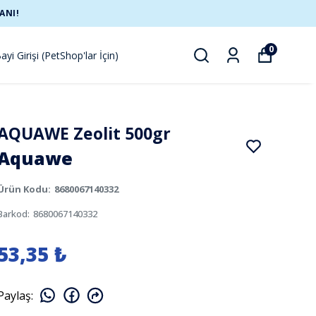
ANI!
0
ayi Girişi (PetShop'lar İçin)
AQUAWE Zeolit 500gr
Aquawe
Ürün Kodu
:
8680067140332
Barkod
:
8680067140332
53,35 ₺
Paylaş
: