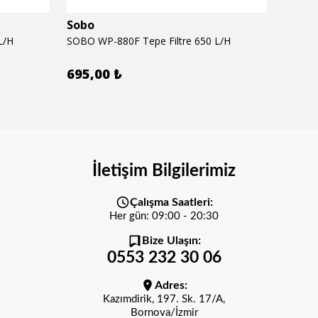
Sobo
Seac
L/H
SOBO WP-880F Tepe Filtre 650 L/H
SEACHE
695,00 ₺
620,
İletişim Bilgilerimiz
Çalışma Saatleri:
Her gün: 09:00 - 20:30
Bize Ulaşın:
0553 232 30 06
Adres:
Kazımdirik, 197. Sk. 17/A,
Bornova/İzmir