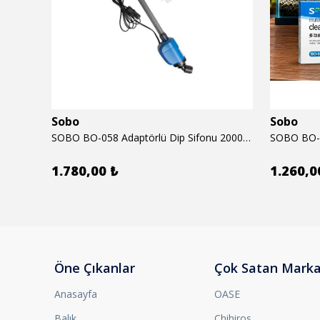
Sobo
Sobo
6mm
SOBO BO-058 Adaptörlü Dip Sifonu 2000 Lth 32 W
1.780,00 ₺
1.260,0
Öne Çıkanlar
Çok Satan Marka
Anasayfa
OASE
Balık
Chihiros