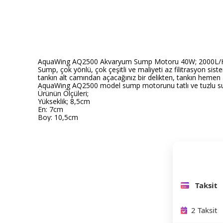
AquaWing AQ2500 Akvaryum Sump Motoru 40W; 2000L/H
Sump, çok yönlü, çok çeşitli ve maliyeti az filitrasyon sis
tankın alt camından açacağınız bir delikten, tankın hemen 
AquaWing AQ2500 model sump motorunu tatlı ve tuzlu su a
Ürünün Ölçüleri;
Yükseklik; 8,5cm
En: 7cm
Boy: 10,5cm
Taksit
2 Taksit