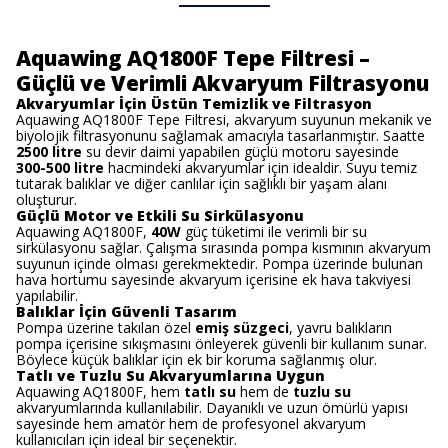
Aquawing AQ1800F Tepe Filtresi –
Güçlü ve Verimli Akvaryum Filtrasyonu
Akvaryumlar İçin Üstün Temizlik ve Filtrasyon
Aquawing AQ1800F Tepe Filtresi, akvaryum suyunun mekanik ve
biyolojik filtrasyonunu sağlamak amacıyla tasarlanmıştır. Saatte
2500 litre
su devir daimi yapabilen güçlü motoru sayesinde
300-500 litre
hacmindeki akvaryumlar için idealdir. Suyu temiz
tutarak balıklar ve diğer canlılar için sağlıklı bir yaşam alanı
oluşturur.
Güçlü Motor ve Etkili Su Sirkülasyonu
Aquawing AQ1800F,
40W
güç tüketimi ile verimli bir su
sirkülasyonu sağlar. Çalışma sırasında pompa kısmının akvaryum
suyunun içinde olması gerekmektedir. Pompa üzerinde bulunan
hava hortumu sayesinde akvaryum içerisine ek hava takviyesi
yapılabilir.
Balıklar İçin Güvenli Tasarım
Pompa üzerine takılan özel
emiş süzgeci
, yavru balıkların
pompa içerisine sıkışmasını önleyerek güvenli bir kullanım sunar.
Böylece küçük balıklar için ek bir koruma sağlanmış olur.
Tatlı ve Tuzlu Su Akvaryumlarına Uygun
Aquawing AQ1800F, hem
tatlı su
hem de
tuzlu su
akvaryumlarında kullanılabilir. Dayanıklı ve uzun ömürlü yapısı
sayesinde hem amatör hem de profesyonel akvaryum
kullanıcıları için ideal bir seçenektir.