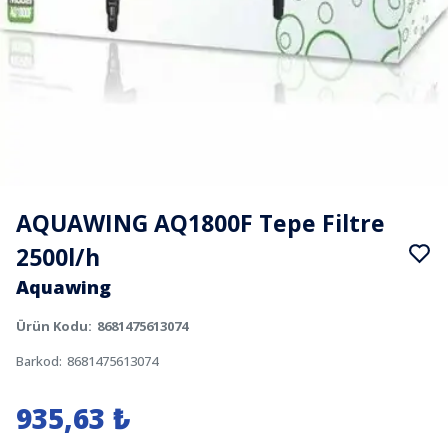
AQUAWING AQ1800F Tepe Filtre
2500l/h
Aquawing
Ürün Kodu
:
8681475613074
Barkod
:
8681475613074
935,63 ₺