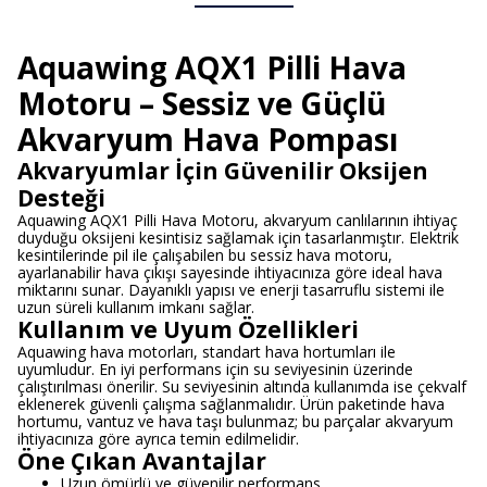
Aquawing AQX1 Pilli Hava
Motoru – Sessiz ve Güçlü
Akvaryum Hava Pompası
Akvaryumlar İçin Güvenilir Oksijen
Desteği
Aquawing AQX1 Pilli Hava Motoru, akvaryum canlılarının ihtiyaç
duyduğu oksijeni kesintisiz sağlamak için tasarlanmıştır. Elektrik
kesintilerinde pil ile çalışabilen bu sessiz hava motoru,
ayarlanabilir hava çıkışı sayesinde ihtiyacınıza göre ideal hava
miktarını sunar. Dayanıklı yapısı ve enerji tasarruflu sistemi ile
uzun süreli kullanım imkanı sağlar.
Kullanım ve Uyum Özellikleri
Aquawing hava motorları, standart hava hortumları ile
uyumludur. En iyi performans için su seviyesinin üzerinde
çalıştırılması önerilir. Su seviyesinin altında kullanımda ise çekvalf
eklenerek güvenli çalışma sağlanmalıdır. Ürün paketinde hava
hortumu, vantuz ve hava taşı bulunmaz; bu parçalar akvaryum
ihtiyacınıza göre ayrıca temin edilmelidir.
Öne Çıkan Avantajlar
Uzun ömürlü ve güvenilir performans