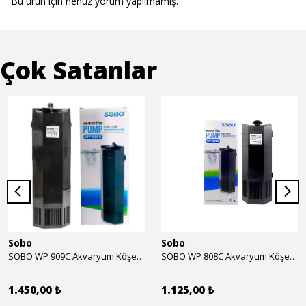
Bu ürün için henüz yorum yapılmamış.
Çok Satanlar
Sobo
Sobo
SOBO WP 909C Akvaryum Köşe İç Filtre 1600 l/h 28w
SOBO WP 808C Akvaryum Köşe İç Filtre 800 l/h 15w
1.450,00 ₺
1.125,00 ₺