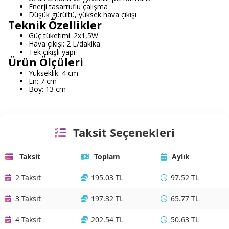
Enerji tasarruflu çalışma
Düşük gürültü, yüksek hava çıkışı
Teknik Özellikler
Güç tüketimi: 2x1,5W
Hava çıkışı: 2 L/dakika
Tek çıkışlı yapı
Ürün Ölçüleri
Yükseklik: 4 cm
En: 7 cm
Boy: 13 cm
Taksit Seçenekleri
Taksit
Toplam
Aylık
2 Taksit
195.03 TL
97.52 TL
3 Taksit
197.32 TL
65.77 TL
4 Taksit
202.54 TL
50.63 TL