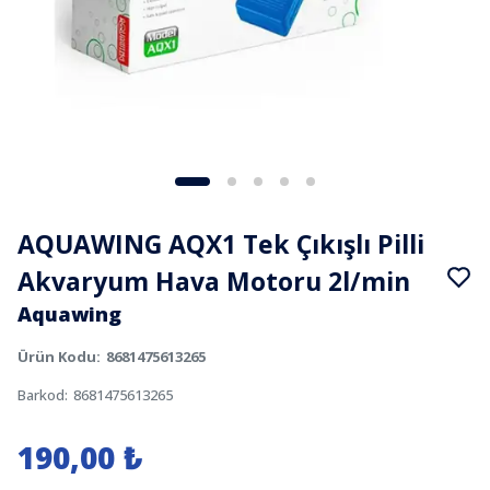
AQUAWING AQX1 Tek Çıkışlı Pilli
Akvaryum Hava Motoru 2l/min
Aquawing
Ürün Kodu
:
8681475613265
Barkod
:
8681475613265
190,00 ₺