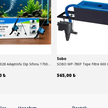
Sobo
SOBO BO-028 Adaptörlü Dip Sifonu 1700 Lth 28 W
SOBO WP-780F Tepe Filtre 600 
0 ₺
565,00 ₺