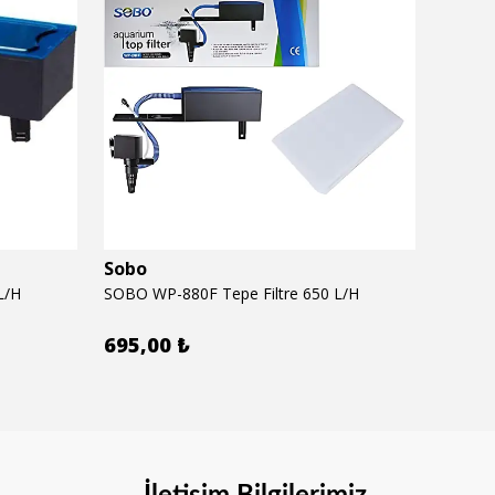
Sobo
Seac
L/H
SOBO WP-880F Tepe Filtre 650 L/H
SEACHE
695,00 ₺
620,