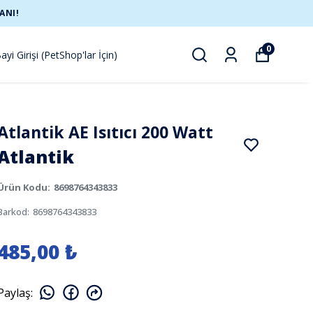
ANI!
0
ayi Girişi (PetShop'lar İçin)
Atlantik AE Isıtıcı 200 Watt
Atlantik
Ürün Kodu
:
8698764343833
Barkod
:
8698764343833
485,00 ₺
Paylaş
: