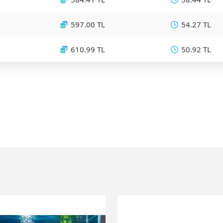
597.00 TL
54.27 TL
610.99 TL
50.92 TL