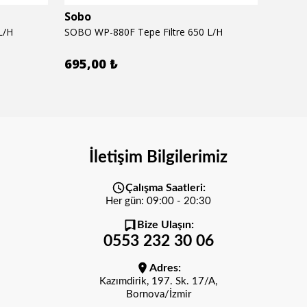
Sobo
Seac
L/H
SOBO WP-880F Tepe Filtre 650 L/H
SEACHE
695,00 ₺
620,
İletişim Bilgilerimiz
Çalışma Saatleri:
Her gün: 09:00 - 20:30
Bize Ulaşın:
0553 232 30 06
Adres:
Kazımdirik, 197. Sk. 17/A,
Bornova/İzmir