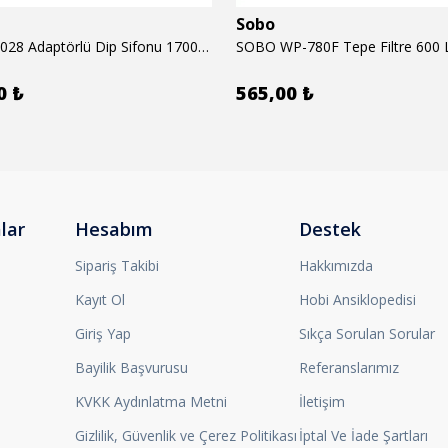
Sobo
SOBO BO-028 Adaptörlü Dip Sifonu 1700 Lth 28 W
SOBO WP-780F Tepe Filtre 600 
0 ₺
565,00 ₺
lar
Hesabım
Destek
Sipariş Takibi
Hakkımızda
Kayıt Ol
Hobi Ansiklopedisi
Giriş Yap
Sıkça Sorulan Sorular
Bayilik Başvurusu
Referanslarımız
KVKK Aydınlatma Metni
İletişim
Gizlilik, Güvenlik ve Çerez Politikası
İptal Ve İade Şartları