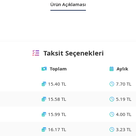
Ürün Açıklaması
Taksit Seçenekleri
Toplam
Aylık
15.40 TL
7.70 TL
15.58 TL
5.19 TL
15.99 TL
4.00 TL
16.17 TL
3.23 TL