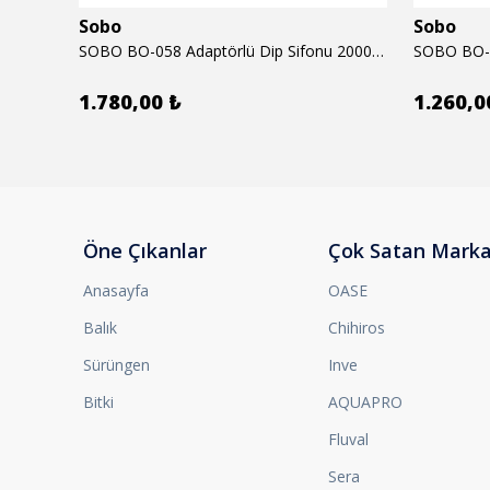
Sobo
Sobo
6mm
SOBO BO-058 Adaptörlü Dip Sifonu 2000 Lth 32 W
1.780,00 ₺
1.260,0
Öne Çıkanlar
Çok Satan Marka
Anasayfa
OASE
Balık
Chihiros
Sürüngen
Inve
Bitki
AQUAPRO
Fluval
Sera