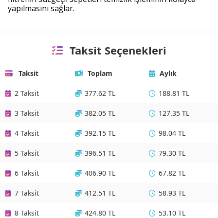
yapılmasını sağlar.
Taksit Seçenekleri
Taksit
Toplam
Aylık
2 Taksit
377.62 TL
188.81 TL
3 Taksit
382.05 TL
127.35 TL
4 Taksit
392.15 TL
98.04 TL
5 Taksit
396.51 TL
79.30 TL
6 Taksit
406.90 TL
67.82 TL
7 Taksit
412.51 TL
58.93 TL
8 Taksit
424.80 TL
53.10 TL