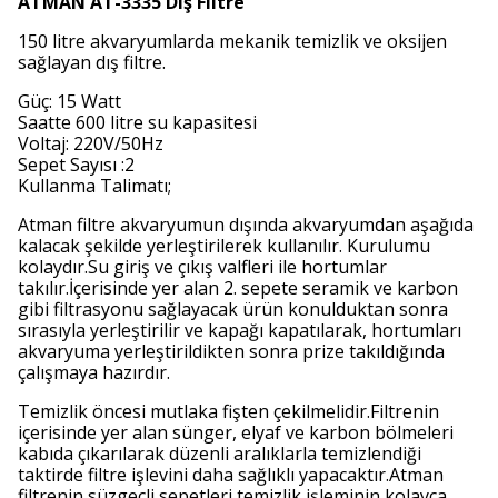
ATMAN AT-3335 Dış Filtre
150 litre akvaryumlarda mekanik temizlik ve oksijen
sağlayan dış filtre.
Güç: 15 Watt
Saatte 600 litre su kapasitesi
Voltaj: 220V/50Hz
Sepet Sayısı :2
Kullanma Talimatı;
Atman filtre akvaryumun dışında akvaryumdan aşağıda
kalacak şekilde yerleştirilerek kullanılır. Kurulumu
kolaydır.Su giriş ve çıkış valfleri ile hortumlar
takılır.İçerisinde yer alan 2. sepete seramik ve karbon
gibi filtrasyonu sağlayacak ürün konulduktan sonra
sırasıyla yerleştirilir ve kapağı kapatılarak, hortumları
akvaryuma yerleştirildikten sonra prize takıldığında
çalışmaya hazırdır.
Temizlik öncesi mutlaka fişten çekilmelidir.Filtrenin
içerisinde yer alan sünger, elyaf ve karbon bölmeleri
kabıda çıkarılarak düzenli aralıklarla temizlendiği
taktirde filtre işlevini daha sağlıklı yapacaktır.Atman
filtrenin süzgeçli sepetleri temizlik işleminin kolayca