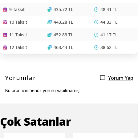
9 Taksit
435.72 TL
48.41 TL
10 Taksit
443.28 TL
44.33 TL
11 Taksit
452.83 TL
41.17 TL
12 Taksit
463.44 TL
38.62 TL
Yorumlar
Yorum Yap
Bu ürün için henüz yorum yapılmamış.
Çok Satanlar