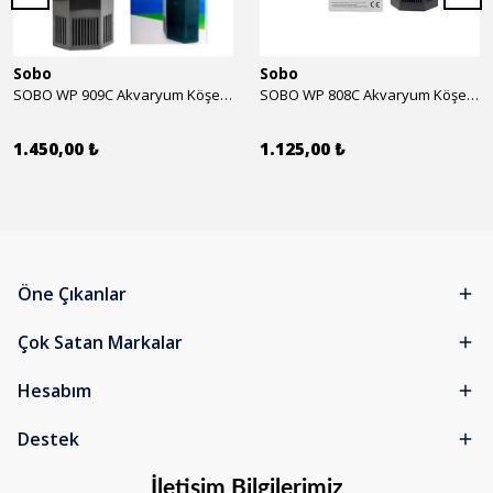
Sobo
Sobo
SOBO WP 909C Akvaryum Köşe İç Filtre 1600 l/h 28w
SOBO WP 808C Akvaryum Köşe İç Filtre 800 l/h 15w
1.450,00 ₺
1.125,00 ₺
Öne Çıkanlar
Çok Satan Markalar
Hesabım
Destek
İletişim Bilgilerimiz