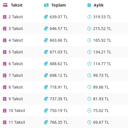
Taksit
Toplam
Aylık
2 Taksit
639.07 TL
319.53 TL
3 Taksit
646.57 TL
215.52 TL
4 Taksit
663.66 TL
165.92 TL
5 Taksit
671.03 TL
134.21 TL
6 Taksit
688.62 TL
114.77 TL
7 Taksit
698.12 TL
99.73 TL
8 Taksit
718.91 TL
89.86 TL
9 Taksit
737.39 TL
81.93 TL
10 Taksit
750.19 TL
75.02 TL
11 Taksit
766.35 TL
69.67 TL