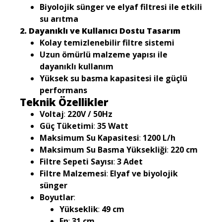
Biyolojik sünger ve elyaf filtresi ile etkili
su arıtma
2. Dayanıklı ve Kullanıcı Dostu Tasarım
Kolay temizlenebilir filtre sistemi
Uzun ömürlü malzeme yapısı ile
dayanıklı kullanım
Yüksek su basma kapasitesi ile güçlü
performans
Teknik Özellikler
Voltaj
:
220V / 50Hz
Güç Tüketimi
:
35 Watt
Maksimum Su Kapasitesi
:
1200 L/h
Maksimum Su Basma Yüksekliği
:
220 cm
Filtre Sepeti Sayısı
:
3 Adet
Filtre Malzemesi
:
Elyaf ve biyolojik
sünger
Boyutlar
:
Yükseklik
:
49 cm
En
:
31 cm