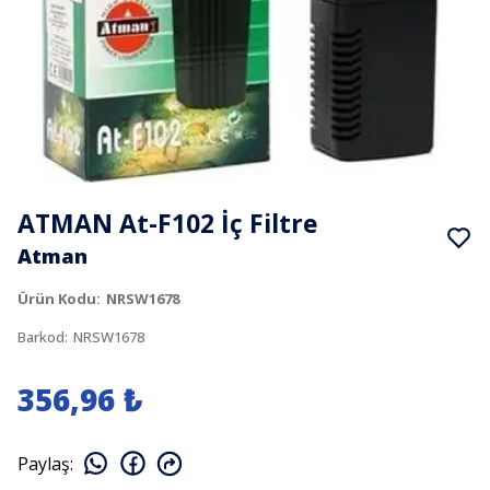
ATMAN At-F102 İç Filtre
Atman
Ürün Kodu
:
NRSW1678
Barkod
:
NRSW1678
356,96 ₺
Paylaş
: