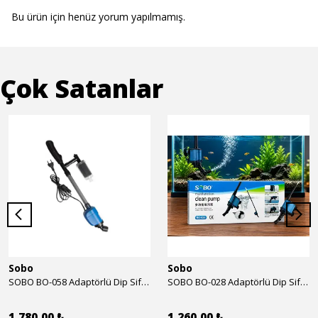
Bu ürün için henüz yorum yapılmamış.
Çok Satanlar
Sobo
Sobo
SOBO BO-058 Adaptörlü Dip Sifonu 2000 Lth 32 W
SOBO BO-028 Adaptörlü Dip Sifonu 1700 Lth 28 W
1.780,00 ₺
1.260,00 ₺