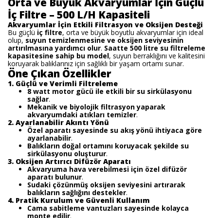
Orta ve Büyük Akvaryumlar İçin Güçlü
İç Filtre – 500 L/H Kapasiteli
Akvaryumlar İçin Etkili Filtrasyon ve Oksijen Desteği
Bu güçlü
iç filtre
, orta ve büyük boyutlu akvaryumlar için ideal
olup,
suyun temizlenmesine ve oksijen seviyesinin
artırılmasına yardımcı olur
.
Saatte 500 litre su filtreleme
kapasitesine sahip bu model
, suyun berraklığını ve kalitesini
koruyarak balıklarınız için sağlıklı bir yaşam ortamı sunar.
Öne Çıkan Özellikler
1. Güçlü ve Verimli Filtreleme
8 watt motor gücü ile etkili bir su sirkülasyonu
sağlar
.
Mekanik ve biyolojik filtrasyon yaparak
akvaryumdaki atıkları temizler
.
2. Ayarlanabilir Akıntı Yönü
Özel aparatı sayesinde su akış yönü ihtiyaca göre
ayarlanabilir
.
Balıkların doğal ortamını koruyacak şekilde su
sirkülasyonu oluşturur
.
3. Oksijen Artırıcı Difüzör Aparatı
Akvaryuma hava verebilmesi için özel difüzör
aparatı bulunur
.
Sudaki çözünmüş oksijen seviyesini artırarak
balıkların sağlığını destekler
.
4. Pratik Kurulum ve Güvenli Kullanım
Cama sabitleme vantuzları sayesinde kolayca
monte edilir
.