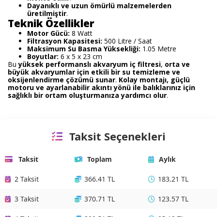
Dayanıklı ve uzun ömürlü malzemelerden
üretilmiştir
.
Teknik Özellikler
Motor Gücü:
8 Watt
Filtrasyon Kapasitesi:
500 Litre / Saat
Maksimum Su Basma Yüksekliği:
1.05 Metre
Boyutlar:
6 x 5 x 23 cm
Bu
yüksek performanslı akvaryum iç filtresi
,
orta ve
büyük akvaryumlar için etkili bir su temizleme ve
oksijenlendirme çözümü sunar
.
Kolay montajı, güçlü
motoru ve ayarlanabilir akıntı yönü ile balıklarınız için
sağlıklı bir ortam oluşturmanıza yardımcı olur
.
Taksit Seçenekleri
Taksit
Toplam
Aylık
2 Taksit
366.41 TL
183.21 TL
3 Taksit
370.71 TL
123.57 TL