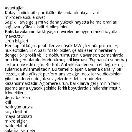
Avantajlar
Kolay sindirilebilir partiküller ile suda oldukça stabil
mikroenkapsüle diyet
Sağlıklı larva gelişimi ve daha yüksek hayatta kalma oranları
sağlayan yüksek kaliteli bileşenler
Balık larvalarının farklı yaşam evrelerine uygun farklı boyutlar
mevcuttur
Ürün bilgileri
Her kapsül küçük peptidler ve düşük MW çözünür proteinler,
nükleotidler, EFA bazlı fosfolipidler, şelatlı eser minerallerin
dengeli bir profili vb. ile doldurulmuştur. Caviar son zamanlarda
ana bileşen olarak dondurulmuş kril kıyması (Euphausia superba)
ile formüle edilmiştir. Bu Krill, Antarktika denizinin el değmemiş
sularında avlanmaktadır. Bu temel bileşen Caviar'a daha iyi bir
lezzet, daha yüksek performans ve ağır metaller ve dioksinler
gibi son derece düşük seviyelerde kirletici maddeler
kazandırmaktadır. Aglomere ürün, balık larva gelişiminin farklı
aşamalarına uyacak şekilde farklı boyutlarda sınıflandırılmıştır.
İçindekiler
deniz balıkları
krill
balık yumurtası
soya lesitini
maya otolizatı
mikro algler
balık jelatini
kalamar yemeği