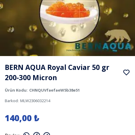
BERN AQUA Royal Caviar 50 gr
200-300 Micron
Ürün Kodu
:
CHNQUVfaefaeW5b38e51
Barkod
:
MLW2306032214
140,00 ₺