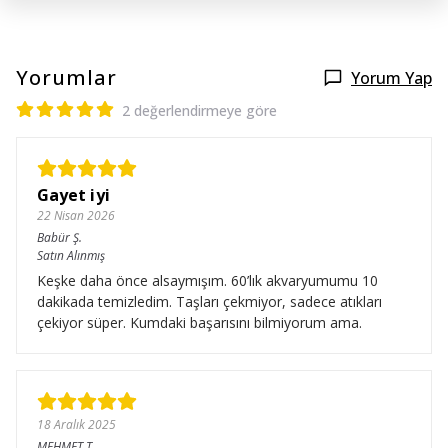
Yorumlar
Yorum Yap
2 değerlendirmeye göre
Gayet iyi
22 Nisan 2026
Babür
Ş.
Satın Alınmış
Keşke daha önce alsaymışım. 60’lık akvaryumumu 10
dakikada temizledim. Taşları çekmiyor, sadece atıkları
çekiyor süper. Kumdaki başarısını bilmiyorum ama.
18 Aralık 2025
MEHMET
T.