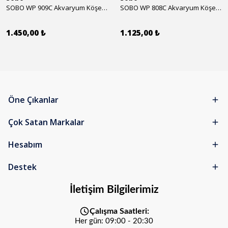
SOBO WP 909C Akvaryum Köşe İç Filtre 1600 l/h 28w
SOBO WP 808C Akvaryum Köşe İç Filtre 800 l/h 15w
1.450,00 ₺
1.125,00 ₺
Öne Çıkanlar
Çok Satan Markalar
Hesabım
Destek
İletişim Bilgilerimiz
Çalışma Saatleri:
Her gün: 09:00 - 20:30