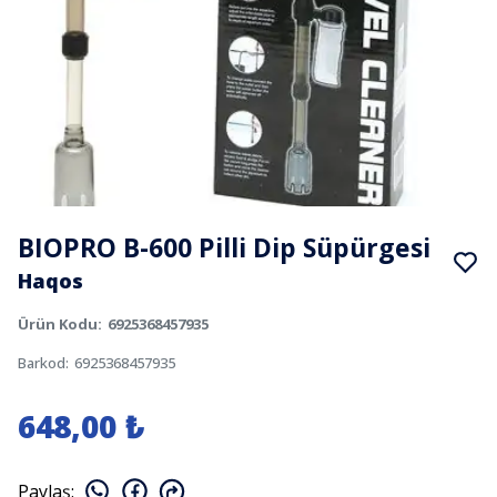
BIOPRO B-600 Pilli Dip Süpürgesi
Haqos
Ürün Kodu
:
6925368457935
Barkod
:
6925368457935
648,00 ₺
Paylaş
: