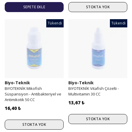
SEPETE EKLE
STOKTA YOK
Tükendi
Tükendi
Biyo-Teknik
Biyo-Teknik
BiYOTEKNİK Mikofish
BiYOTEKNİK Vitafish Çözelti -
Süspansiyon - Antibakteriyel ve
Multivitamin 30 CC
Antimikotik 50 CC
13,67 ₺
16,40 ₺
STOKTA YOK
STOKTA YOK