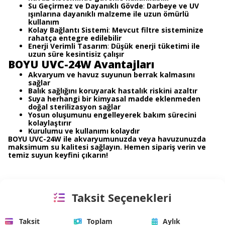
Su Geçirmez ve Dayanıklı Gövde
:
Darbeye ve UV
ışınlarına dayanıklı malzeme ile uzun ömürlü
kullanım
Kolay Bağlantı Sistemi
:
Mevcut filtre sisteminize
rahatça entegre edilebilir
Enerji Verimli Tasarım
:
Düşük enerji tüketimi ile
uzun süre kesintisiz çalışır
BOYU UVC-24W Avantajları
Akvaryum ve havuz suyunun berrak kalmasını
sağlar
Balık sağlığını koruyarak hastalık riskini azaltır
Suya herhangi bir kimyasal madde eklenmeden
doğal sterilizasyon sağlar
Yosun oluşumunu engelleyerek bakım sürecini
kolaylaştırır
Kurulumu ve kullanımı kolaydır
BOYU UVC-24W ile akvaryumunuzda veya havuzunuzda
maksimum su kalitesi sağlayın. Hemen sipariş verin ve
temiz suyun keyfini çıkarın!
Taksit Seçenekleri
Taksit
Toplam
Aylık