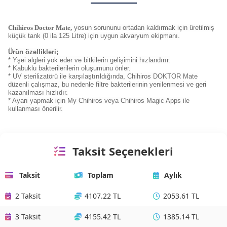
Chihiros Doctor Mate,
yosun sorununu ortadan kaldırmak için üretilmiş
küçük tank (0 ila 125 Litre) için uygun akvaryum ekipmanı.
Ürün özellikleri;
* Yşei algleri yok eder ve bitkilerin gelişimini hızlandırır.
* Kabuklu bakterilerilerin oluşumunu önler.
* UV sterilizatörü ile karşılaştırıldığında, Chihiros DOKTOR Mate
düzenli çalışmaz, bu nedenle filtre bakterilerinin yenilenmesi ve geri
kazanılması hızlıdır.
* Ayarı yapmak için My Chihiros veya Chihiros Magic Apps ile
kullanması önerilir.
Taksit Seçenekleri
Taksit
Toplam
Aylık
2 Taksit
4107.22 TL
2053.61 TL
3 Taksit
4155.42 TL
1385.14 TL