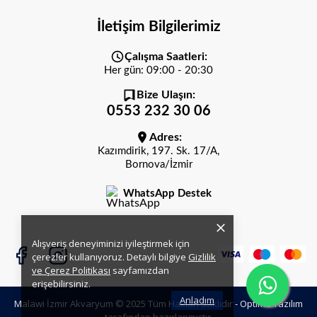
İletişim Bilgilerimiz
Çalışma Saatleri:
Her gün: 09:00 - 20:30
Bize Ulaşın:
0553 232 30 06
Adres:
Kazımdirik, 197. Sk. 17/A,
Bornova/İzmir
WhatsApp Destek
Alışveriş deneyiminizi iyileştirmek için
çerezler kullanıyoruz. Detaylı bilgiye
Gizlilik
ve Çerez Politikası
sayfamızdan
erişebilirsiniz.
Anladım
Malawi İzmir Akvaryum © 2025 Tüm Hakları Saklıdır -
Optima Yazılım