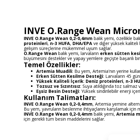
INVE O.Range Wean Micron 
INVE O.Range Wean 0,2-0,4mm
balık yemi, özellikle bal
proteinleri
,
n-3 HUFA
,
DHA/EPA
ve diğer yüksek kaliteli 
gelişim süreçlerine mükemmel uyum sağlar.
O.Range Wean
balık yemi, larvaların
erken sütten kes
büyümesini destekler ve yapay yemlere geçişte başarılı bir 
Temel Özellikler:
Artemia Muadili
: Bu yem, Artemia'nın yerine kulla
Erken Sütten Kesilme Desteği
: Larvaların 45 gün
Yüksek Kaliteli İçerik
:
Deniz proteinleri
,
n-3 H
Tozsuz ve Sızıntısız
: Suya atıldığında toz salmaz v
Eşsiz Besin Desteği
: Yüksek sindirilebilir enerji iç
Kullanım Talimatları:
INVE O.Range Wean 0,2-0,4mm
, Artemia yemine alternat
Bu yem, yavruların beslenme ihtiyaçlarını karşılamak içi
INVE O.Range Wean 0,2-0,4mm
balık yemi,
Artemia m
için gerekli tüm besin maddelerini sağlar.