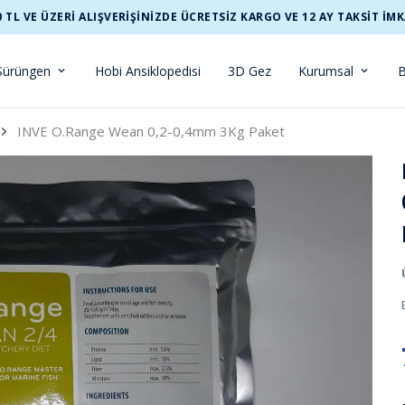
0 TL VE ÜZERİ ALIŞVERİŞİNİZDE ÜCRETSİZ KARGO VE 12 AY TAKSİT İMK
Sürüngen
Hobi Ansiklopedisi
3D Gez
Kurumsal
B
INVE O.Range Wean 0,2-0,4mm 3Kg Paket