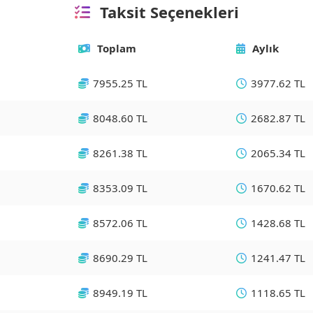
Taksit Seçenekleri
Toplam
Aylık
7955.25 TL
3977.62 TL
8048.60 TL
2682.87 TL
8261.38 TL
2065.34 TL
8353.09 TL
1670.62 TL
8572.06 TL
1428.68 TL
8690.29 TL
1241.47 TL
8949.19 TL
1118.65 TL