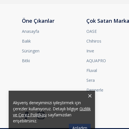
Öne Çıkanlar
Çok Satan Marka
Anasayfa
OASE
Balık
Chihiros
Sürüngen
Inve
Bitki
AQUAPRO
Fluval
Sera
Dennerle
Alışveriş deneyiminizi iyileştirmek için
çerezler kullanıyoruz. Detaylı bilgiye
Gizlilik
ve Çerez Politikası
sayfamızdan
erişebilirsiniz.
Anladım