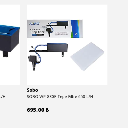
Sobo
Seac
L/H
SOBO WP-880F Tepe Filtre 650 L/H
SEACHE
695,00 ₺
620,