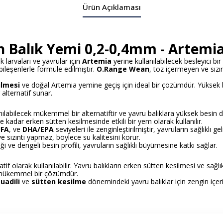
Ürün Açıklaması
Balık Yemi 0,2-0,4mm - Artemia
ık larvaları ve yavrular için
Artemia
yerine kullanılabilecek besleyici 
bileşenlerle formüle edilmiştir.
O.Range Wean
, toz içermeyen ve sızı
ilmesi
ve doğal Artemia yemine geçiş için ideal bir çözümdür. Yüksek bes
alternatif sunar.
nılabilecek mükemmel bir alternatiftir ve yavru balıklara yüksek besin d
e kadar erken sütten kesilmesinde etkili bir yem olarak kullanılır.
UFA
, ve
DHA/EPA
seviyeleri ile zenginleştirilmiştir, yavruların sağlıklı ge
e sızıntı yapmaz, böylece su kalitesini korur.
eriği ve dengeli besin profili, yavruların sağlıklı büyümesine katkı sağlar.
if olarak kullanılabilir. Yavru balıkların erken sütten kesilmesi ve sağlı
n mükemmel bir çözümdür.
uadili
ve
sütten kesilme
dönemindeki yavru balıklar için zengin içerik