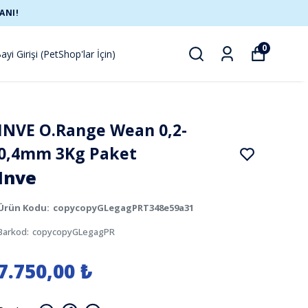
ANI!
0
ayi Girişi (PetShop'lar İçin)
INVE O.Range Wean 0,2-
0,4mm 3Kg Paket
Inve
Ürün Kodu
:
copycopyGLegagPRT348e59a31
Barkod
:
copycopyGLegagPR
7.750,00 ₺