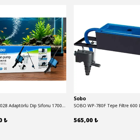
Sobo
SOBO BO-028 Adaptörlü Dip Sifonu 1700 Lth 28 W
SOBO WP-780F Tepe Filtre 600 
0 ₺
565,00 ₺