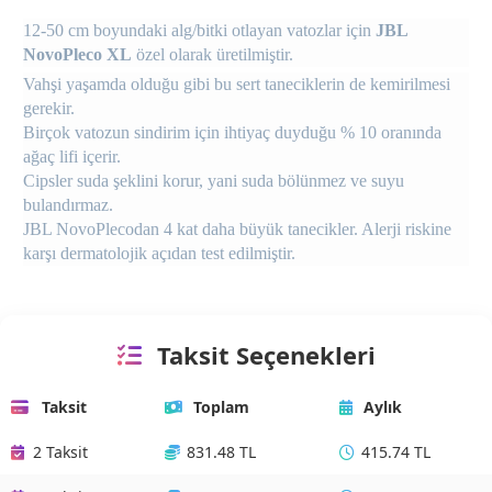
12-50 cm boyundaki alg/bitki otlayan vatozlar için
JBL
NovoPleco XL
özel olarak üretilmiştir.
Vahşi yaşamda olduğu gibi bu sert taneciklerin de kemirilmesi
gerekir.
Birçok vatozun sindirim için ihtiyaç duyduğu % 10 oranında
ağaç lifi içerir.
Cipsler suda şeklini korur, yani suda bölünmez ve suyu
bulandırmaz.
JBL NovoPlecodan 4 kat daha büyük tanecikler. Alerji riskine
karşı dermatolojik açıdan test edilmiştir.
Taksit Seçenekleri
Taksit
Toplam
Aylık
2 Taksit
831.48 TL
415.74 TL