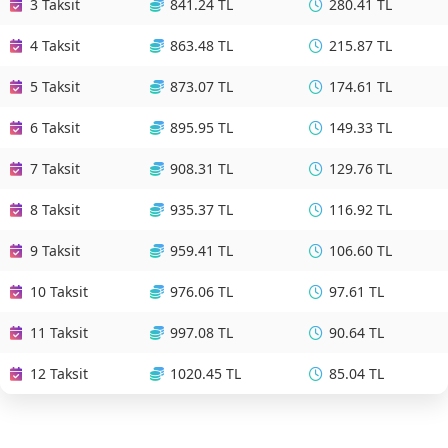
3 Taksit
841.24 TL
280.41 TL
4 Taksit
863.48 TL
215.87 TL
5 Taksit
873.07 TL
174.61 TL
6 Taksit
895.95 TL
149.33 TL
7 Taksit
908.31 TL
129.76 TL
8 Taksit
935.37 TL
116.92 TL
9 Taksit
959.41 TL
106.60 TL
10 Taksit
976.06 TL
97.61 TL
11 Taksit
997.08 TL
90.64 TL
12 Taksit
1020.45 TL
85.04 TL