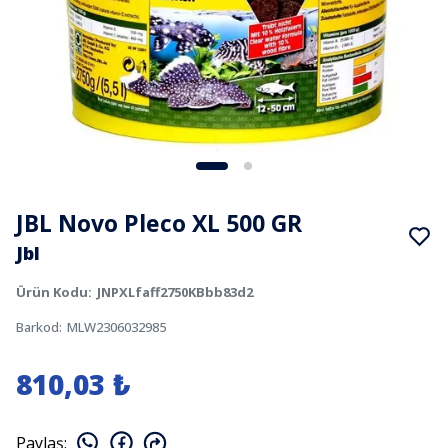
JBL Novo Pleco XL 500 GR
Jbl
Ürün Kodu
:
JNPXLfaff2750KBbb83d2
Barkod
:
MLW2306032985
810,03 ₺
Paylaş
: