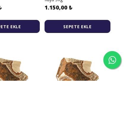
₺
1.150,00 ₺
PETE EKLE
SEPETE EKLE
ir Akvaryum
Malawi İzmir Akvaryum
er Akvaryum Dekor
Rainbow Jasper Akvaryum Dekor
Kaya 1Kg
₺
188,00 ₺