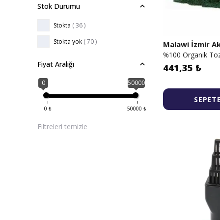
Stok Durumu
Stokta
( 36 )
Stokta yok
( 70 )
Malawi İzmir 
%100 Organik Toz 
Fiyat Aralığı
441,35 ₺
0
50000
SEPETE
0
₺
50000
₺
Filtreleri temizle