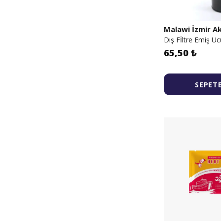
Malawi İzmir 
Dış Fİltre Emiş Uc
65,50 ₺
SEPETE