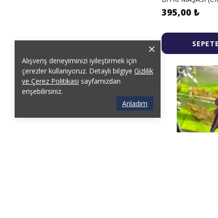
395,00 ₺
SEPETE
Alışveriş deneyiminizi iyileştirmek için
çerezler kullanıyoruz. Detaylı bilgiye
Gizlilik
ve Çerez Politikası
sayfamızdan
erişebilirsiniz.
Anladım
Malawi İzmir 
PASLANMAZ EĞİK
BİTKİ MAKASI-20
690,00 ₺