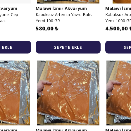
Akvaryum
Malawi İzmir Akvaryum
Malawi İzm
yonel Cep
Kabuksuz Artemia Yavru Balık
Kabuksuz Art
saat
Yemi 100 GR
Yemi 1000 G
580,00 ₺
4.500,00 
 EKLE
SEPETE EKLE
SE
Akvaryum
Malawi İzmir Akvaryum
Malawi İzm