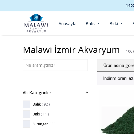
140
Anasayfa
Balık
Bitki
Malawi İzmir Akvaryum
106
Ürün adına gör
İndirim oranı az
Alt Kategoriler
Balık
(
92
)
Bitki
(
11
)
Sürüngen
(
3
)