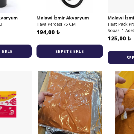
Akvaryum
Malawi İzmir Akvaryum
Malawi İzm
u
Hava Perdesi 75 CM
Heat Pack Pr
Sobası 1 Ade
194,00 ₺
125,00 ₺
 EKLE
SEPETE EKLE
SE