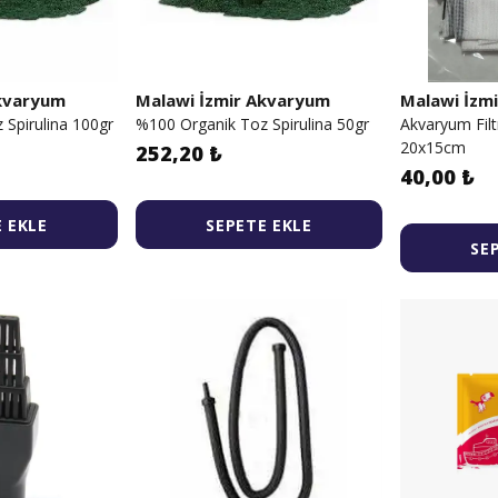
Akvaryum
Malawi İzmir Akvaryum
Malawi İzm
Spirulina 100gr
%100 Organik Toz Spirulina 50gr
Akvaryum Filt
20x15cm
252,20 ₺
40,00 ₺
 EKLE
SEPETE EKLE
SE