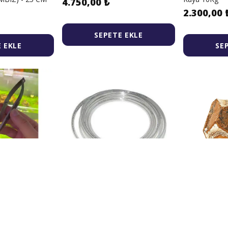
4.750,00 ₺
2.300,00 
SEPETE EKLE
 EKLE
SE
Akvaryum
Malawi İzmir Akvaryum
Malawi İzm
 UÇLU VE YAYLI
Pnömatik Basınçlı CO2 Hortumu 1
Rainbow Jasp
 CM
mt
Kaya 10Kg
25,00 ₺
1.132,00 