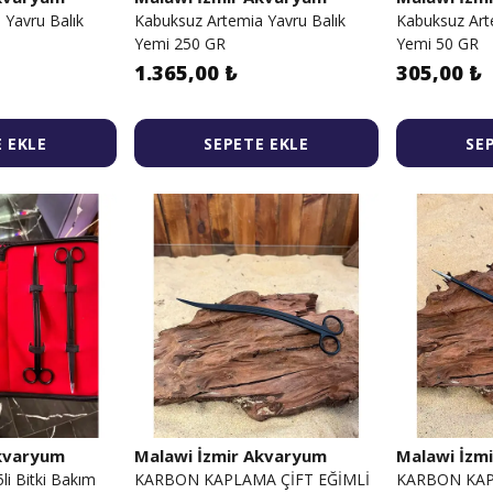
 Yavru Balık
Kabuksuz Artemia Yavru Balık
Kabuksuz Art
Yemi 250 GR
Yemi 50 GR
1.365,00 ₺
305,00 ₺
 EKLE
SEPETE EKLE
SE
Akvaryum
Malawi İzmir Akvaryum
Malawi İzm
i Bitki Bakım
KARBON KAPLAMA ÇİFT EĞİMLİ
KARBON KA