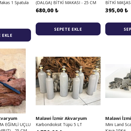
 Makas 1 Spatula
(DALGA) BİTKİ MAKASI - 25 CM
BİTKİ MAŞASI
680,00 ₺
395,00 ₺
SEPETE EKLE
SE
 EKLE
Akvaryum
Malawi İzmir Akvaryum
Malawi İzm
A EĞİMLİ UÇLU
Karbondioksit Tüpü 5 LT
Mini Land Sc
MBIZ) - 25 CM
Kaya 10Kg