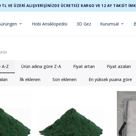
0 TL VE ÜZERİ ALIŞVERİŞİNİZDE ÜCRETSİZ KARGO VE 12 AY TAKSİT İMK
Sürüngen
Hobi Ansiklopedisi
3D Gez
Kurumsal
B
ürün
e A-Z
Ürün adına göre Z-A
Fiyat artan
Fiyat azalan
alan
İlk eklenen
Son eklenen
En yüksek puana göre