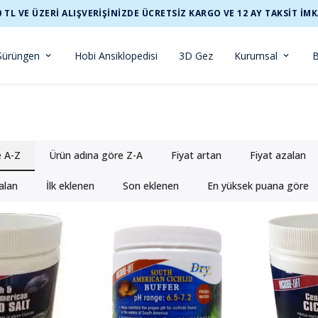
0 TL VE ÜZERİ ALIŞVERİŞİNİZDE ÜCRETSİZ KARGO VE 12 AY TAKSİT İMK
Sürüngen
Hobi Ansiklopedisi
3D Gez
Kurumsal
B
e A-Z
Ürün adına göre Z-A
Fiyat artan
Fiyat azalan
alan
İlk eklenen
Son eklenen
En yüksek puana göre