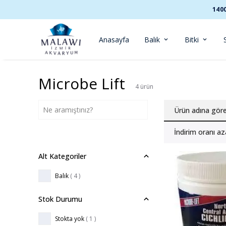
140
Anasayfa
Balık
Bitki
Microbe Lift
4
ürün
Ürün adına gör
İndirim oranı az
Alt Kategoriler
Balık
(
4
)
Stok Durumu
Stokta yok
( 1 )