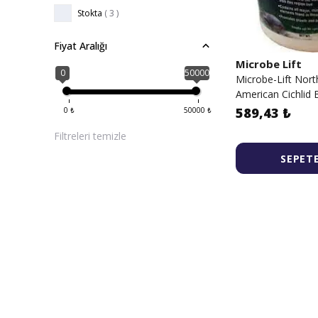
Stokta
( 3 )
Fiyat Aralığı
Microbe Lift
0
50000
Microbe-Lift Nor
American Cichlid 
589,43 ₺
0
₺
50000
₺
Filtreleri temizle
SEPETE