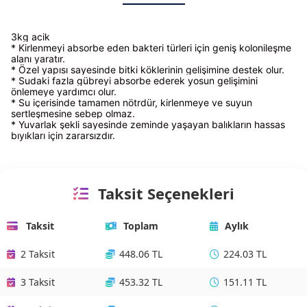
3kg acik
* Kirlenmeyi absorbe eden bakteri türleri için geniş kolonileşme
alanı yaratır.
* Özel yapısı sayesinde bitki köklerinin gelişimine destek olur.
* Sudaki fazla gübreyi absorbe ederek yosun gelişimini
önlemeye yardımcı olur.
* Su içerisinde tamamen nötrdür, kirlenmeye ve suyun
sertleşmesine sebep olmaz.
* Yuvarlak şekli sayesinde zeminde yaşayan balıkların hassas
bıyıkları için zararsızdır.
Taksit Seçenekleri
Taksit
Toplam
Aylık
2 Taksit
448.06 TL
224.03 TL
3 Taksit
453.32 TL
151.11 TL