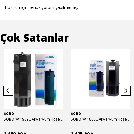
Bu ürün için henüz yorum yapılmamış.
Çok Satanlar
Sobo
Sobo
SOBO WP 909C Akvaryum Köşe İç Filtre 1600 l/h 28w
SOBO WP 808C Akvaryum Köşe İç Filtre 800 l/h 15w
1.450,00 ₺
1.125,00 ₺