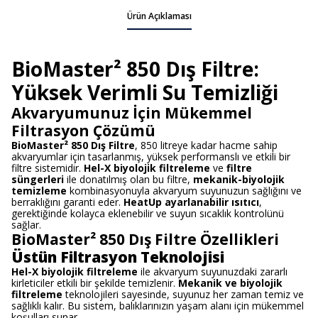
Ürün Açıklaması
BioMaster² 850 Dış Filtre:
Yüksek Verimli Su Temizliği
Akvaryumunuz İçin Mükemmel
Filtrasyon Çözümü
BioMaster² 850 Dış Filtre
, 850 litreye kadar hacme sahip
akvaryumlar için tasarlanmış, yüksek performanslı ve etkili bir
filtre sistemidir.
Hel-X biyolojik filtreleme
ve
filtre
süngerleri
ile donatılmış olan bu filtre,
mekanik-biyolojik
temizleme
kombinasyonuyla akvaryum suyunuzun sağlığını ve
berraklığını garanti eder.
HeatUp ayarlanabilir ısıtıcı
,
gerektiğinde kolayca eklenebilir ve suyun sıcaklık kontrolünü
sağlar.
BioMaster² 850 Dış Filtre Özellikleri
Üstün Filtrasyon Teknolojisi
Hel-X biyolojik filtreleme
ile akvaryum suyunuzdaki zararlı
kirleticiler etkili bir şekilde temizlenir.
Mekanik ve biyolojik
filtreleme
teknolojileri sayesinde, suyunuz her zaman temiz ve
sağlıklı kalır. Bu sistem, balıklarınızın yaşam alanı için mükemmel
koşulları sunar.