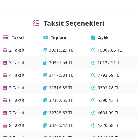
Taksit Seçenekleri
Taksit
Toplam
Aylık
2 Taksit
30015.29 TL
15007.65 TL
3 Taksit
30367.54 TL
10122.51 TL
4 Taksit
31170.34 TL
7792.59 TL
5 Taksit
31516.38 TL
6303.28 TL
6 Taksit
32342.55 TL
5390.43 TL
7 Taksit
32788.63 TL
4684.09 TL
8 Taksit
33765.47 TL
4220.68 TL