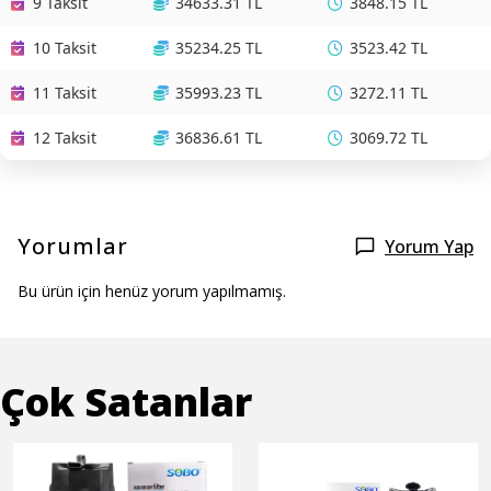
9 Taksit
34633.31 TL
3848.15 TL
10 Taksit
35234.25 TL
3523.42 TL
11 Taksit
35993.23 TL
3272.11 TL
12 Taksit
36836.61 TL
3069.72 TL
Yorumlar
Yorum Yap
Bu ürün için henüz yorum yapılmamış.
Çok Satanlar