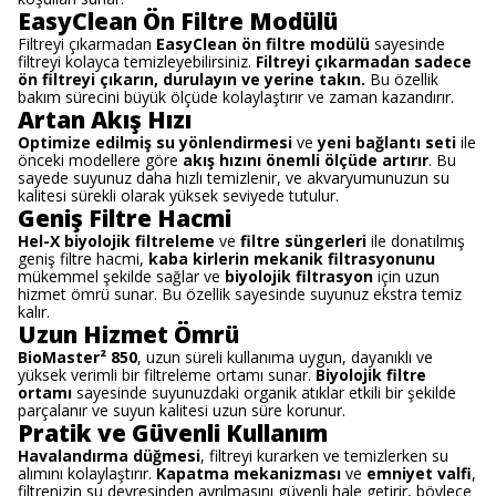
EasyClean Ön Filtre Modülü
Filtreyi çıkarmadan
EasyClean ön filtre modülü
sayesinde
filtreyi kolayca temizleyebilirsiniz.
Filtreyi çıkarmadan sadece
ön filtreyi çıkarın, durulayın ve yerine takın.
Bu özellik
bakım sürecini büyük ölçüde kolaylaştırır ve zaman kazandırır.
Artan Akış Hızı
Optimize edilmiş su yönlendirmesi
ve
yeni bağlantı seti
ile
önceki modellere göre
akış hızını önemli ölçüde artırır
. Bu
sayede suyunuz daha hızlı temizlenir, ve akvaryumunuzun su
kalitesi sürekli olarak yüksek seviyede tutulur.
Geniş Filtre Hacmi
Hel-X biyolojik filtreleme
ve
filtre süngerleri
ile donatılmış
geniş filtre hacmi,
kaba kirlerin mekanik filtrasyonunu
mükemmel şekilde sağlar ve
biyolojik filtrasyon
için uzun
hizmet ömrü sunar. Bu özellik sayesinde suyunuz ekstra temiz
kalır.
Uzun Hizmet Ömrü
BioMaster² 850
, uzun süreli kullanıma uygun, dayanıklı ve
yüksek verimli bir filtreleme ortamı sunar.
Biyolojik filtre
ortamı
sayesinde suyunuzdaki organik atıklar etkili bir şekilde
parçalanır ve suyun kalitesi uzun süre korunur.
Pratik ve Güvenli Kullanım
Havalandırma düğmesi
, filtreyi kurarken ve temizlerken su
alımını kolaylaştırır.
Kapatma mekanizması
ve
emniyet valfi
,
filtrenizin su devresinden ayrılmasını güvenli hale getirir, böylece