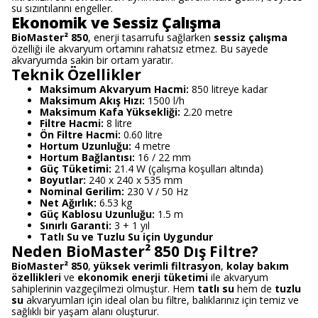
su sızıntılarını engeller.
Ekonomik ve Sessiz Çalışma
BioMaster² 850
, enerji tasarrufu sağlarken
sessiz çalışma
özelliği ile akvaryum ortamını rahatsız etmez. Bu sayede
akvaryumda sakin bir ortam yaratır.
Teknik Özellikler
Maksimum Akvaryum Hacmi:
850 litreye kadar
Maksimum Akış Hızı:
1500 l/h
Maksimum Kafa Yüksekliği:
2.20 metre
Filtre Hacmi:
8 litre
Ön Filtre Hacmi:
0.60 litre
Hortum Uzunluğu:
4 metre
Hortum Bağlantısı:
16 / 22 mm
Güç Tüketimi:
21.4 W (çalışma koşulları altında)
Boyutlar:
240 x 240 x 535 mm
Nominal Gerilim:
230 V / 50 Hz
Net Ağırlık:
6.53 kg
Güç Kablosu Uzunluğu:
1.5 m
Sınırlı Garanti:
3 + 1 yıl
Tatlı Su ve Tuzlu Su için Uygundur
Neden BioMaster² 850 Dış Filtre?
BioMaster² 850
,
yüksek verimli filtrasyon
,
kolay bakım
özellikleri
ve
ekonomik enerji tüketimi
ile akvaryum
sahiplerinin vazgeçilmezi olmuştur. Hem
tatlı su
hem de
tuzlu
su
akvaryumları için ideal olan bu filtre, balıklarınız için temiz ve
sağlıklı bir yaşam alanı oluşturur.