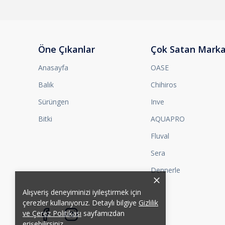
Öne Çıkanlar
Çok Satan Marka
Anasayfa
OASE
Balık
Chihiros
Sürüngen
Inve
Bitki
AQUAPRO
Fluval
Sera
Dennerle
Alışveriş deneyiminizi iyileştirmek için
çerezler kullanıyoruz. Detaylı bilgiye
Gizlilik
ve Çerez Politikası
sayfamızdan
erişebilirsiniz.