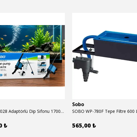
Sobo
SOBO BO-028 Adaptörlü Dip Sifonu 1700 Lth 28 W
SOBO WP-780F Tepe Filtre 600 
0 ₺
565,00 ₺