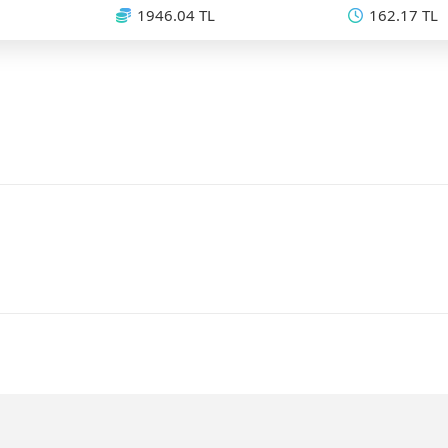
1946.04 TL
162.17 TL