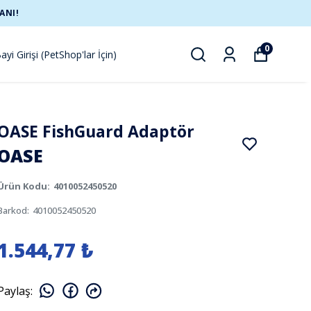
ANI!
0
ayi Girişi (PetShop'lar İçin)
OASE FishGuard Adaptör
OASE
Ürün Kodu
:
4010052450520
Barkod
:
4010052450520
1.544,77 ₺
Paylaş
: