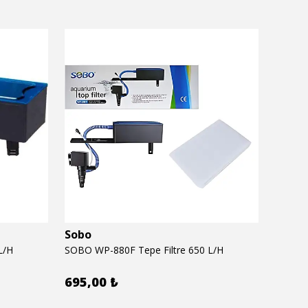
Sobo
Seac
L/H
SOBO WP-880F Tepe Filtre 650 L/H
SEACHE
695,00 ₺
620,