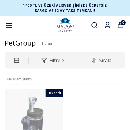
1400 TL VE ÜZERİ ALIŞVERİŞİNİZDE ÜCRETSİZ
KARGO VE 12 AY TAKSİT İMKANI!
0
PetGroup
1
ürün
Filtrele
Sırala
Tükendi