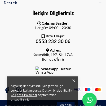
Destek
İletişim Bilgilerimiz
Çalışma Saatleri:
Her gün: 09:00 - 20:30
Bize Ulaşın:
0553 232 30 06
Adres:
Kazımdirik, 197. Sk. 17/A,
Bornova/İzmir
WhatsApp Destek
Alışveriş deneyiminizi iyileştirmek için
çerezler kullanıyoruz. Detaylı bilgiye
Gizlilik
ve Çerez Politikası
sayfamızdan
erişebilirsiniz.
Anladım