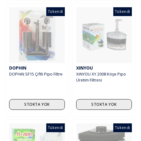
Tükendi
Tükendi
DOPHIN
XINYOU
DOPHiN SF15 Çiftli Pipo Filtre
XiNYOU XY 2008 Köşe Pipo
Üretim Filtresi
STOKTA YOK
STOKTA YOK
Tükendi
Tükendi