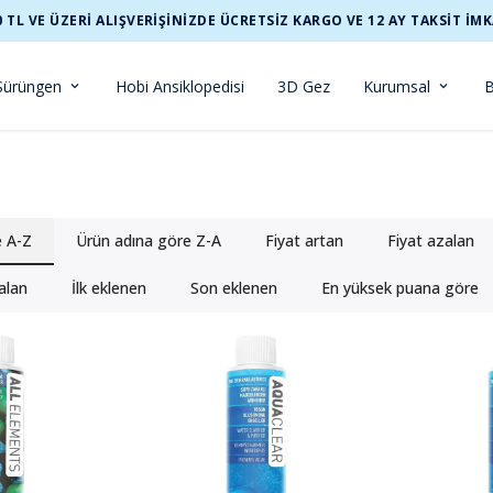
0 TL VE ÜZERİ ALIŞVERİŞİNİZDE ÜCRETSİZ KARGO VE 12 AY TAKSİT İMK
Sürüngen
Hobi Ansiklopedisi
3D Gez
Kurumsal
B
e A-Z
Ürün adına göre Z-A
Fiyat artan
Fiyat azalan
alan
İlk eklenen
Son eklenen
En yüksek puana göre