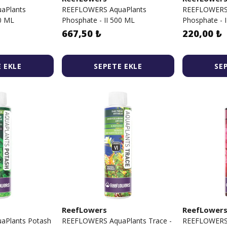
aPlants
REEFLOWERS AquaPlants
REEFLOWERS 
50 ML
Phosphate - II 500 ML
Phosphate - 
667,50 ₺
220,00 ₺
 EKLE
SEPETE EKLE
SE
ReefLowers
ReefLower
aPlants Potash
REEFLOWERS AquaPlants Trace -
REEFLOWERS 