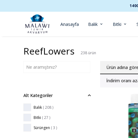
140
Anasayfa
Balık
Bitki
ReefLowers
238
ürün
Ürün adına gör
İndirim oranı az
Alt Kategoriler
Balık
(
208
)
Bitki
(
27
)
Sürüngen
(
3
)