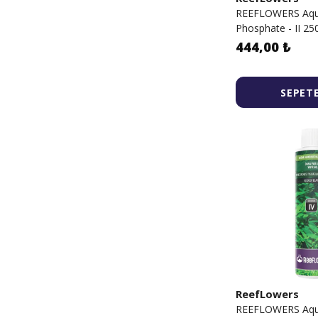
REEFLOWERS Aqu
Phosphate - II 2
444,00 ₺
SEPETE
ReefLowers
REEFLOWERS Aqu