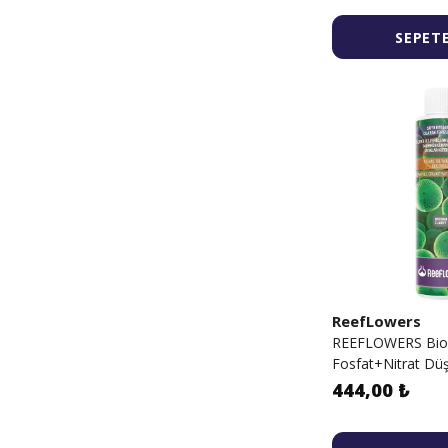
SEPETE
ReefLowers
REEFLOWERS Bio C
Fosfat+Nitrat Dü
444,00 ₺