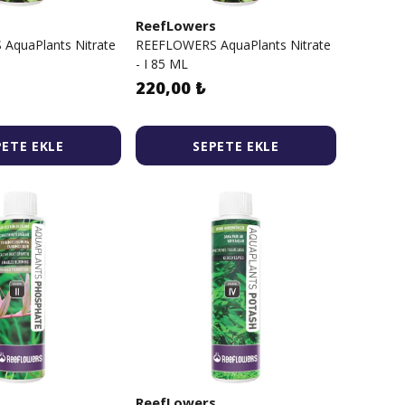
s
ReefLowers
AquaPlants Nitrate
REEFLOWERS AquaPlants Nitrate
- I 85 ML
220,00 ₺
PETE EKLE
SEPETE EKLE
s
ReefLowers