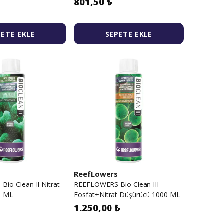
801,50 ₺
PETE EKLE
SEPETE EKLE
s
ReefLowers
io Clean II Nitrat
REEFLOWERS Bio Clean III
0 ML
Fosfat+Nitrat Düşürücü 1000 ML
1.250,00 ₺