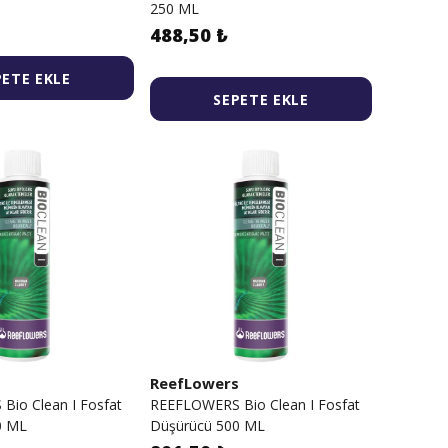
250 ML
488,50 ₺
PETE EKLE
SEPETE EKLE
s
ReefLowers
io Clean I Fosfat
REEFLOWERS Bio Clean I Fosfat
0 ML
Düşürücü 500 ML