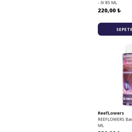
- IV 85 ML
220,00 ₺
SEPETE
ReefLowers
REEFLOWERS Bact
ML