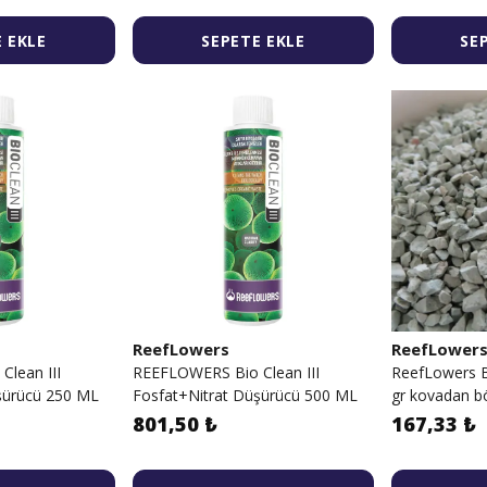
 EKLE
SEPETE EKLE
SE
ReefLowers
ReefLower
lean III
REEFLOWERS Bio Clean III
ReefLowers B
şürücü 250 ML
Fosfat+Nitrat Düşürücü 500 ML
gr kovadan b
801,50 ₺
167,33 ₺