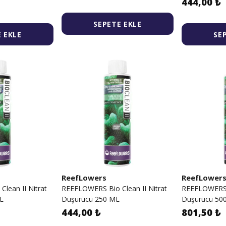
444,00 ₺
SEPETE EKLE
 EKLE
SE
ReefLowers
ReefLower
lean II Nitrat
REEFLOWERS Bio Clean II Nitrat
REEFLOWERS B
L
Düşürücü 250 ML
Düşürücü 50
444,00 ₺
801,50 ₺