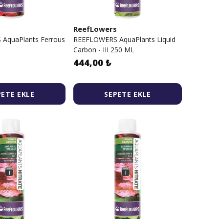
s
ReefLowers
AquaPlants Ferrous
REEFLOWERS AquaPlants Liquid
Carbon - III 250 ML
444,00 ₺
PETE EKLE
SEPETE EKLE