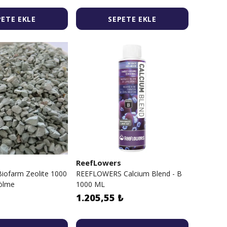
PETE EKLE
SEPETE EKLE
s
ReefLowers
iofarm Zeolite 1000
REEFLOWERS Calcium Blend - B
ölme
1000 ML
1.205,55 ₺