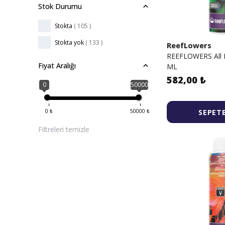
Stok Durumu
Stokta
( 105 )
Stokta yok
( 133 )
ReefLowers
REEFLOWERS All 
Fiyat Aralığı
ML
582,00 ₺
0
50000
SEPETE
0
₺
50000
₺
Filtreleri temizle