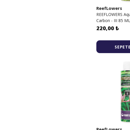
ReefLowers
REEFLOWERS Aqua
Carbon - III 85 M
220,00 ₺
SEPETE
ReefLowers