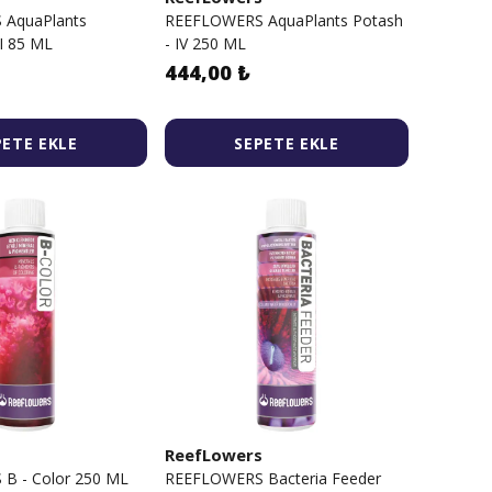
AquaPlants
REEFLOWERS AquaPlants Potash
II 85 ML
- IV 250 ML
444,00 ₺
PETE EKLE
SEPETE EKLE
s
ReefLowers
B - Color 250 ML
REEFLOWERS Bacteria Feeder