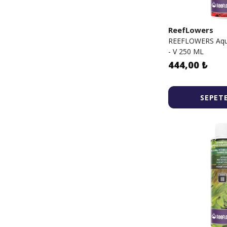
ReefLowers
REEFLOWERS Aqua
- V 250 ML
444,00 ₺
SEPETE