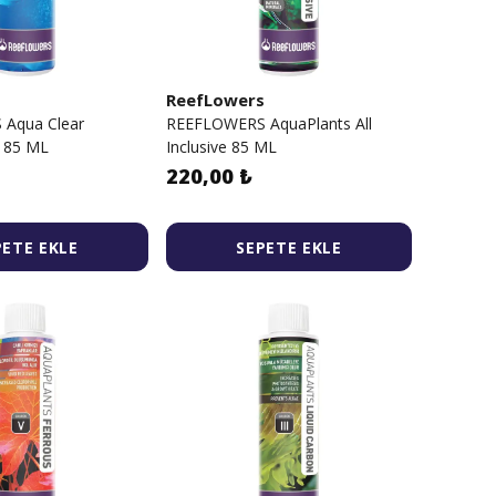
s
ReefLowers
Aqua Clear
REEFLOWERS AquaPlants All
ı 85 ML
Inclusive 85 ML
220,00 ₺
PETE EKLE
SEPETE EKLE