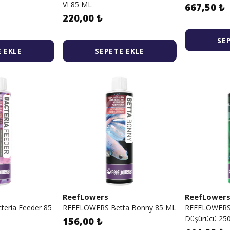
VI 85 ML
667,50 ₺
220,00 ₺
SE
 EKLE
SEPETE EKLE
ReefLowers
ReefLower
eria Feeder 85
REEFLOWERS Betta Bonny 85 ML
REEFLOWERS B
Düşürücü 25
156,00 ₺