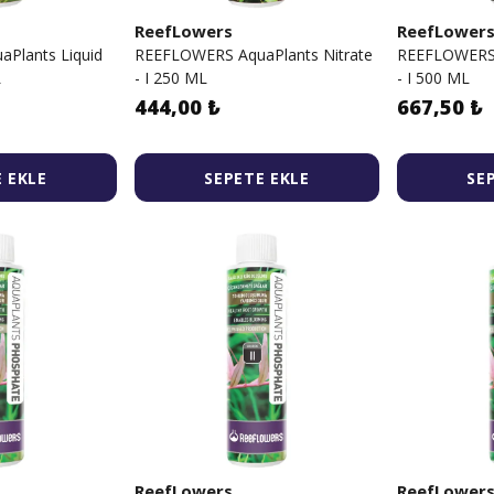
ReefLowers
ReefLower
Plants Liquid
REEFLOWERS AquaPlants Nitrate
REEFLOWERS 
L
- I 250 ML
- I 500 ML
444,00 ₺
667,50 ₺
 EKLE
SEPETE EKLE
SE
ReefLowers
ReefLower