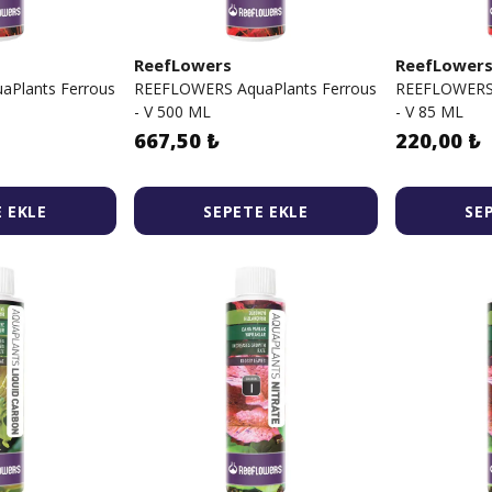
ReefLowers
ReefLower
Plants Ferrous
REEFLOWERS AquaPlants Ferrous
REEFLOWERS 
- V 500 ML
- V 85 ML
667,50 ₺
220,00 ₺
 EKLE
SEPETE EKLE
SE