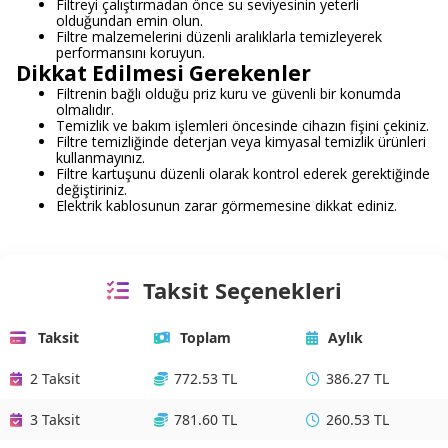
Filtreyi çalıştırmadan önce su seviyesinin yeterli
olduğundan emin olun.
Filtre malzemelerini düzenli aralıklarla temizleyerek
performansını koruyun.
Dikkat Edilmesi Gerekenler
Filtrenin bağlı olduğu priz kuru ve güvenli bir konumda
olmalıdır.
Temizlik ve bakım işlemleri öncesinde cihazın fişini çekiniz.
Filtre temizliğinde deterjan veya kimyasal temizlik ürünleri
kullanmayınız.
Filtre kartuşunu düzenli olarak kontrol ederek gerektiğinde
değiştiriniz.
Elektrik kablosunun zarar görmemesine dikkat ediniz.
Taksit Seçenekleri
Taksit
Toplam
Aylık
2 Taksit
772.53 TL
386.27 TL
3 Taksit
781.60 TL
260.53 TL