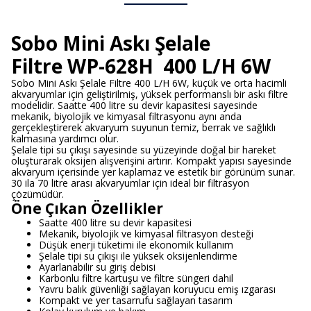
Sobo Mini Askı Şelale
Filtre WP-628H 400 L/H 6W
Sobo Mini Askı Şelale Filtre 400 L/H 6W, küçük ve orta hacimli
akvaryumlar için geliştirilmiş, yüksek performanslı bir askı filtre
modelidir. Saatte 400 litre su devir kapasitesi sayesinde
mekanik, biyolojik ve kimyasal filtrasyonu aynı anda
gerçekleştirerek akvaryum suyunun temiz, berrak ve sağlıklı
kalmasına yardımcı olur.
Şelale tipi su çıkışı sayesinde su yüzeyinde doğal bir hareket
oluşturarak oksijen alışverişini artırır. Kompakt yapısı sayesinde
akvaryum içerisinde yer kaplamaz ve estetik bir görünüm sunar.
30 ila 70 litre arası akvaryumlar için ideal bir filtrasyon
çözümüdür.
Öne Çıkan Özellikler
Saatte 400 litre su devir kapasitesi
Mekanik, biyolojik ve kimyasal filtrasyon desteği
Düşük enerji tüketimi ile ekonomik kullanım
Şelale tipi su çıkışı ile yüksek oksijenlendirme
Ayarlanabilir su giriş debisi
Karbonlu filtre kartuşu ve filtre süngeri dahil
Yavru balık güvenliği sağlayan koruyucu emiş ızgarası
Kompakt ve yer tasarrufu sağlayan tasarım