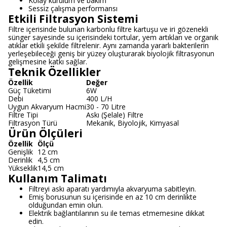
Kolay kurulum ve bakım
Sessiz çalışma performansı
Etkili Filtrasyon Sistemi
Filtre içerisinde bulunan karbonlu filtre kartuşu ve iri gözenekli
sünger sayesinde su içerisindeki tortular, yem artıkları ve organik
atıklar etkili şekilde filtrelenir. Aynı zamanda yararlı bakterilerin
yerleşebileceği geniş bir yüzey oluşturarak biyolojik filtrasyonun
gelişmesine katkı sağlar.
Teknik Özellikler
Özellik
Değer
Güç Tüketimi
6W
Debi
400 L/H
Uygun Akvaryum Hacmi
30 - 70 Litre
Filtre Tipi
Askı (Şelale) Filtre
Filtrasyon Türü
Mekanik, Biyolojik, Kimyasal
Ürün Ölçüleri
Özellik
Ölçü
Genişlik
12 cm
Derinlik
4,5 cm
Yükseklik
14,5 cm
Kullanım Talimatı
Filtreyi askı aparatı yardımıyla akvaryuma sabitleyin.
Emiş borusunun su içerisinde en az 10 cm derinlikte
olduğundan emin olun.
Elektrik bağlantılarının su ile temas etmemesine dikkat
edin.