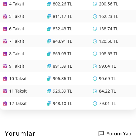
4 Taksit
802.26 TL
200.56 TL
5 Taksit
811.17 TL
162.23 TL
6 Taksit
832.43 TL
138.74 TL
7 Taksit
843.91 TL
120.56 TL
8 Taksit
869.05 TL
108.63 TL
9 Taksit
891.39 TL
99.04 TL
10 Taksit
906.86 TL
90.69 TL
11 Taksit
926.39 TL
84.22 TL
12 Taksit
948.10 TL
79.01 TL
Yorumlar
Yorum Yap