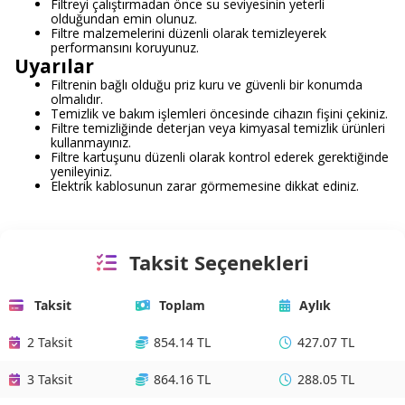
Filtreyi çalıştırmadan önce su seviyesinin yeterli
olduğundan emin olunuz.
Filtre malzemelerini düzenli olarak temizleyerek
performansını koruyunuz.
Uyarılar
Filtrenin bağlı olduğu priz kuru ve güvenli bir konumda
olmalıdır.
Temizlik ve bakım işlemleri öncesinde cihazın fişini çekiniz.
Filtre temizliğinde deterjan veya kimyasal temizlik ürünleri
kullanmayınız.
Filtre kartuşunu düzenli olarak kontrol ederek gerektiğinde
yenileyiniz.
Elektrik kablosunun zarar görmemesine dikkat ediniz.
Taksit Seçenekleri
Taksit
Toplam
Aylık
2 Taksit
854.14 TL
427.07 TL
3 Taksit
864.16 TL
288.05 TL