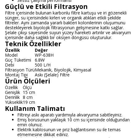
Sessiz çalışma performansı
Güçlü ve Etkili Filtrasyon
Filtre içerisinde bulunan karbonlu filtre kartuşu ve iri gözenekli
sünger, su içerisindeki kirleri ve organik atıkları etkili şekilde
filtreler. Aynı zamanda yararlı bakteri kolonilerinin oluşumunu
destekleyerek biyolojik filtrasyonun gelişmesine katkı sağlar.
Şelale çıkışı sayesinde suyun yüzey hareketi artırılır ve akvaryum
içerisinde daha sağlıklı bir oksijen döngüsü oluşturulur.
Teknik Özellikler
Özellik
Değer
Model
WP-638H
Güç Tüketimi
6.8W
Debi
500 L/H
Filtrasyon Türü
Mekanik, Biyolojik, Kimyasal
Montaj Tipi
Askı (Şelale) Filtre
Ürün Ölçüleri
Özellik
Ölçü
Genişlik
15 cm
Derinlik
8 cm
Yükseklik
19 cm
Kullanım Talimatı
Filtreyi askı aparatı yardımıyla akvaryuma sabitleyiniz.
Emiş borusunun yaklaşık 10 cm su içerisinde olduğundan
emin olunuz.
Elektrik kablosunun ve priz bağlantısının su ile temas
etmemesine dikkat ediniz.