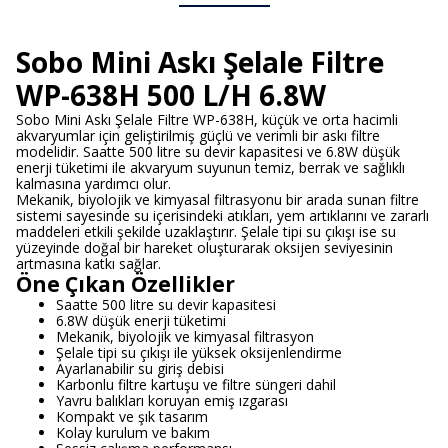
Sobo Mini Askı Şelale Filtre
WP-638H 500 L/H 6.8W
Sobo Mini Askı Şelale Filtre WP-638H, küçük ve orta hacimli
akvaryumlar için geliştirilmiş güçlü ve verimli bir askı filtre
modelidir. Saatte 500 litre su devir kapasitesi ve 6.8W düşük
enerji tüketimi ile akvaryum suyunun temiz, berrak ve sağlıklı
kalmasına yardımcı olur.
Mekanik, biyolojik ve kimyasal filtrasyonu bir arada sunan filtre
sistemi sayesinde su içerisindeki atıkları, yem artıklarını ve zararlı
maddeleri etkili şekilde uzaklaştırır. Şelale tipi su çıkışı ise su
yüzeyinde doğal bir hareket oluşturarak oksijen seviyesinin
artmasına katkı sağlar.
Öne Çıkan Özellikler
Saatte 500 litre su devir kapasitesi
6.8W düşük enerji tüketimi
Mekanik, biyolojik ve kimyasal filtrasyon
Şelale tipi su çıkışı ile yüksek oksijenlendirme
Ayarlanabilir su giriş debisi
Karbonlu filtre kartuşu ve filtre süngeri dahil
Yavru balıkları koruyan emiş ızgarası
Kompakt ve şık tasarım
Kolay kurulum ve bakım