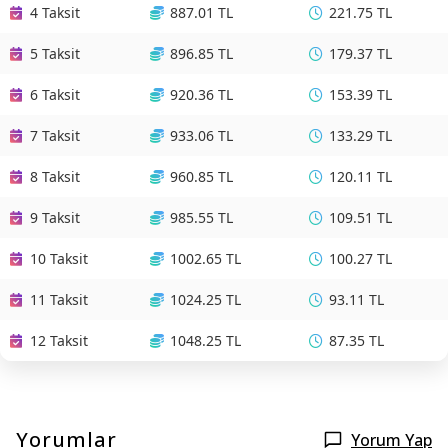
4 Taksit
887.01 TL
221.75 TL
5 Taksit
896.85 TL
179.37 TL
6 Taksit
920.36 TL
153.39 TL
7 Taksit
933.06 TL
133.29 TL
8 Taksit
960.85 TL
120.11 TL
9 Taksit
985.55 TL
109.51 TL
10 Taksit
1002.65 TL
100.27 TL
11 Taksit
1024.25 TL
93.11 TL
12 Taksit
1048.25 TL
87.35 TL
Yorumlar
Yorum Yap