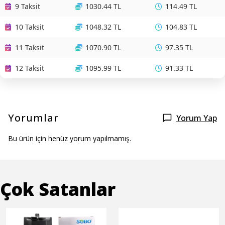
9 Taksit
1030.44 TL
114.49 TL
10 Taksit
1048.32 TL
104.83 TL
11 Taksit
1070.90 TL
97.35 TL
12 Taksit
1095.99 TL
91.33 TL
Yorumlar
Yorum Yap
Bu ürün için henüz yorum yapılmamış.
Çok Satanlar