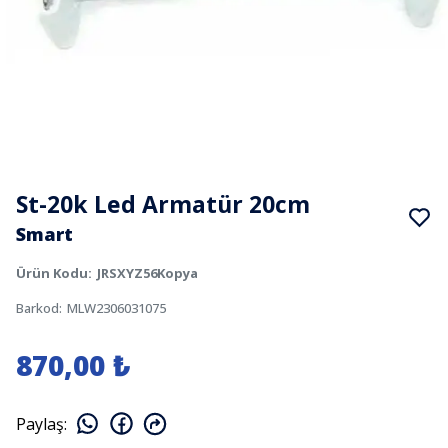
St-20k Led Armatür 20cm
Smart
Ürün Kodu
:
JRSXYZ56Kopya
Barkod
:
MLW2306031075
870,00 ₺
Paylaş
: