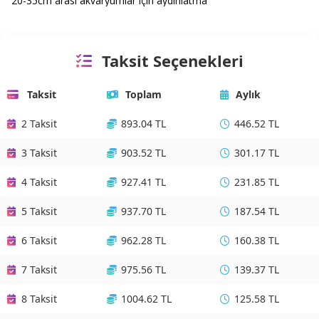
20-35cm arası akvaryumlar için aydınlatma
Taksit Seçenekleri
Taksit
Toplam
Aylık
2 Taksit
893.04 TL
446.52 TL
3 Taksit
903.52 TL
301.17 TL
4 Taksit
927.41 TL
231.85 TL
5 Taksit
937.70 TL
187.54 TL
6 Taksit
962.28 TL
160.38 TL
7 Taksit
975.56 TL
139.37 TL
8 Taksit
1004.62 TL
125.58 TL