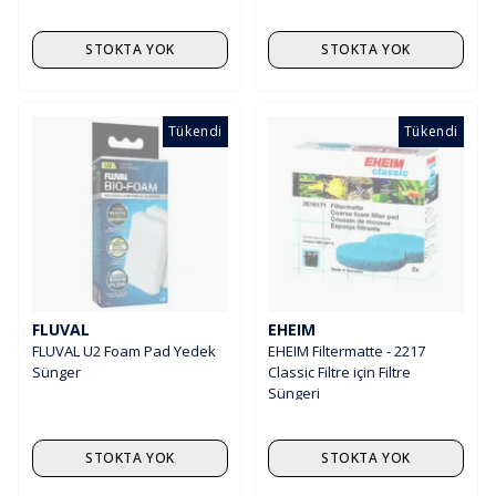
STOKTA YOK
STOKTA YOK
Tükendi
Tükendi
FLUVAL
EHEIM
FLUVAL U2 Foam Pad Yedek
EHEIM Filtermatte - 2217
Sünger
Classic Filtre için Filtre
Süngeri
STOKTA YOK
STOKTA YOK