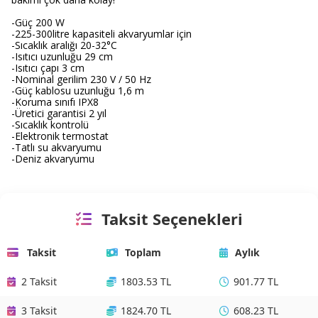
-Güç 200 W
-225-300litre kapasiteli akvaryumlar için
-Sıcaklık aralığı 20-32°C
-Isıtıcı uzunluğu 29 cm
-Isıtıcı çapı 3 cm
-Nominal gerilim 230 V / 50 Hz
-Güç kablosu uzunluğu 1,6 m
-Koruma sınıfı IPX8
-Üretici garantisi 2 yıl
-Sıcaklık kontrolü
-Elektronik termostat
-Tatlı su akvaryumu
-Deniz akvaryumu
Taksit Seçenekleri
Taksit
Toplam
Aylık
2 Taksit
1803.53 TL
901.77 TL
3 Taksit
1824.70 TL
608.23 TL