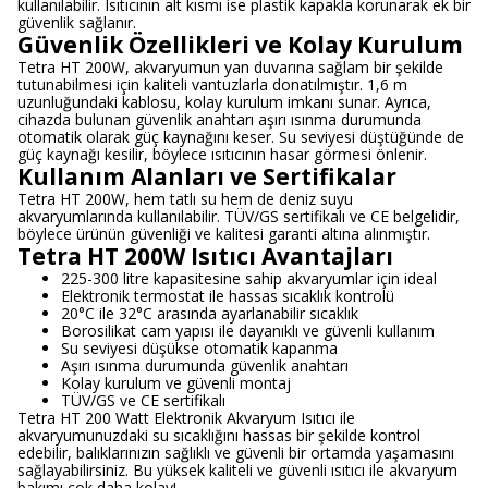
kullanılabilir. Isıtıcının alt kısmı ise plastik kapakla korunarak ek bir
güvenlik sağlanır.
Güvenlik Özellikleri ve Kolay Kurulum
Tetra HT 200W, akvaryumun yan duvarına sağlam bir şekilde
tutunabilmesi için kaliteli vantuzlarla donatılmıştır. 1,6 m
uzunluğundaki kablosu, kolay kurulum imkanı sunar. Ayrıca,
cihazda bulunan güvenlik anahtarı aşırı ısınma durumunda
otomatik olarak güç kaynağını keser. Su seviyesi düştüğünde de
güç kaynağı kesilir, böylece ısıtıcının hasar görmesi önlenir.
Kullanım Alanları ve Sertifikalar
Tetra HT 200W, hem tatlı su hem de deniz suyu
akvaryumlarında kullanılabilir. TÜV/GS sertifikalı ve CE belgelidir,
böylece ürünün güvenliği ve kalitesi garanti altına alınmıştır.
Tetra HT 200W Isıtıcı Avantajları
225-300 litre kapasitesine sahip akvaryumlar için ideal
Elektronik termostat ile hassas sıcaklık kontrolü
20°C ile 32°C arasında ayarlanabilir sıcaklık
Borosilikat cam yapısı ile dayanıklı ve güvenli kullanım
Su seviyesi düşükse otomatik kapanma
Aşırı ısınma durumunda güvenlik anahtarı
Kolay kurulum ve güvenli montaj
TÜV/GS ve CE sertifikalı
Tetra HT 200 Watt Elektronik Akvaryum Isıtıcı ile
akvaryumunuzdaki su sıcaklığını hassas bir şekilde kontrol
edebilir, balıklarınızın sağlıklı ve güvenli bir ortamda yaşamasını
sağlayabilirsiniz. Bu yüksek kaliteli ve güvenli ısıtıcı ile akvaryum
bakımı çok daha kolay!