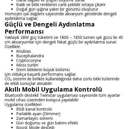
Balık ve bitki renklerini canlı şekilde ortaya çıkarır
Doğal gün ışığına yakın bir görüntü oluşturur
Homojen ışık dağılımı sayesinde akvaryum genelinde dengeli
aydınlatma sağlar.
Güçlü ve Dengeli Aydınlatma
Performansı
Yaklaşık 28W güç tüketimi ve 1800 – 1850 lumen ışık gücü ile 45
cm akvaryumlar için dengeli fakat güçlü bir aydınlatma sunar.
Özellikle:
Anubias
Bucephalandra
Cryptocoryne
Moss türleri
Stem bitkilerin büyük bölümü
için oldukça başarılı performans sağlar.
CO₂ sistemi ile birlikte kullanıldığında daha zorlu bitki türlerinde
de etkili sonuçlar alınabilir.
Akıllı Mobil Uygulama Kontrolü
Bluetooth destekli Twinstar uygulaması sayesinde tüm ayarlar
mobil cihaz üzerinden kolayca yapılabilir.
Uygulama özellikleri:
RGB kanal kontrolü
Parlaklık ayarı (Dimmer)
Zamanlayıcı sistemi
Gün doğumu ve gün batımı efekti
Boost Mode desteği